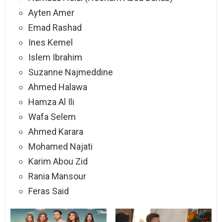
Ayten Amer
Emad Rashad
Ines Kemel
Islem Ibrahim
Suzanne Najmeddine
Ahmed Halawa
Hamza Al Ili
Wafa Selem
Ahmed Karara
Mohamed Najati
Karim Abou Zid
Rania Mansour
Feras Said