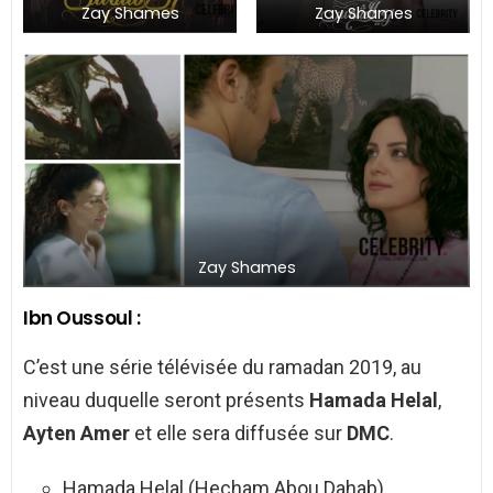
Zay Shames
Zay Shames
Zay Shames
Ibn Oussoul :
C’est une série télévisée du ramadan 2019, au
niveau duquelle seront présents
Hamada Helal
,
Ayten Amer
et elle sera diffusée sur
DMC
.
Hamada Helal (Hecham Abou Dahab)