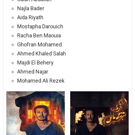
Najla Bader
Aida Riyath
Mostapha Darouich
Racha Ben Maouia
Ghofran Mohamed
Ahmed Khaled Salah
Majdi El Behery
Ahmed Najar
Mohamed Ali Rezek