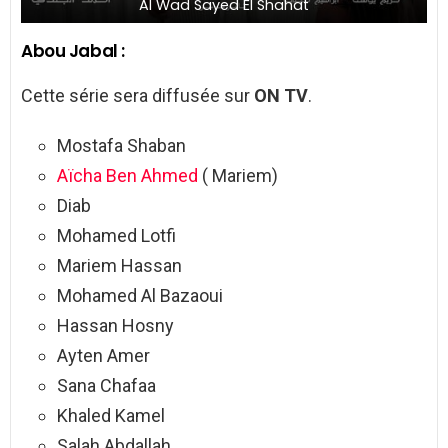
Al Wad Sayed El Shahat
Abou Jabal :
Cette série sera diffusée sur
ON TV
.
Mostafa Shaban
Aïcha Ben Ahmed
( Mariem)
Diab
Mohamed Lotfi
Mariem Hassan
Mohamed Al Bazaoui
Hassan Hosny
Ayten Amer
Sana Chafaa
Khaled Kamel
Salah Abdallah