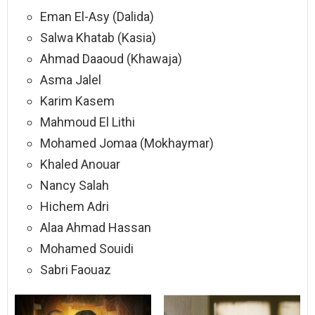
Eman El-Asy (Dalida)
Salwa Khatab (Kasia)
Ahmad Daaoud (Khawaja)
Asma Jalel
Karim Kasem
Mahmoud El Lithi
Mohamed Jomaa (Mokhaymar)
Khaled Anouar
Nancy Salah
Hichem Adri
Alaa Ahmad Hassan
Mohamed Souidi
Sabri Faouaz