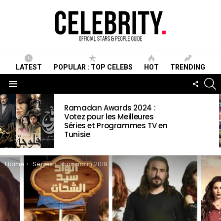
LATEST
POPULAR : TOP CELEBS
HOT
TRENDING
S
FOLLO
US
Menu
LATEST
Ramadan Awards 2024 :
STORIES
Votez pour les Meilleures
Séries et Programmes TV en
Tunisie
You are here:
Home
Séries
Ramadan 2019 : Les 23 Séries Arabes à suivre sur les chaînes de télévision ou en ligne