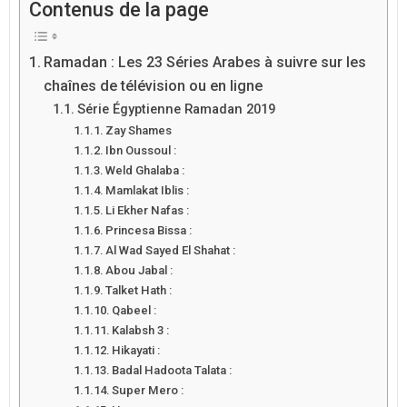
Contenus de la page
Ramadan : Les 23 Séries Arabes à suivre sur les
chaînes de télévision ou en ligne
Série Égyptienne Ramadan 2019
Zay Shames
Ibn Oussoul :
Weld Ghalaba :
Mamlakat Iblis :
Li Ekher Nafas :
Princesa Bissa :
Al Wad Sayed El Shahat :
Abou Jabal :
Talket Hath :
Qabeel :
Kalabsh 3 :
Hikayati :
Badal Hadoota Talata :
Super Mero :