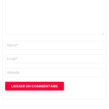
YOU MAY ALSO LIKE
CLASSEMENT DIVERTISSEMENT
LISTES & CLASSEMENTS
Ramadan Awards 2024 : Votez pour les
Meilleures Séries et Programmes TV en
Tunisie