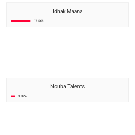
5. Meilleures émissions de cuisine :
أولاد ELCOUJINA
48.27%
Malla Chef
38.91%