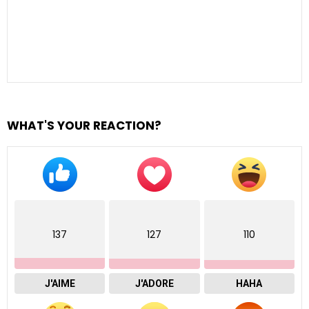
Nom
*
E-
mail
*
Site
web
WHAT DO YOU THINK?