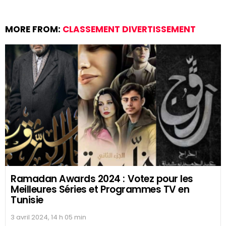
Ramadan Awards 2022 : Votez pour les
Meilleures Séries et Programmes TV en
Tunisie
28 avril 2022, 19 h 01 min
facebook
twitter
instagram
linkedin
pinterest
tumblr
youtube
CELEBRITY™ – N°1 OFFICIAL STARS & PEOPLE