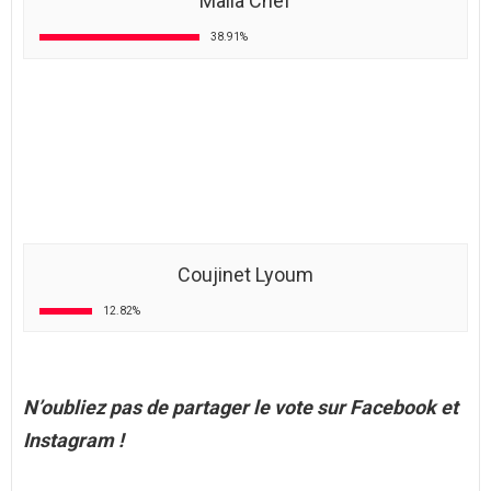
191
187
99
WOW
TRISTE
GRRR
LAISSER UN COMMENTAIRE
Votre adresse e-mail ne sera pas publiée.
Les champs
obligatoires sont indiqués avec
*
Commentaire
*