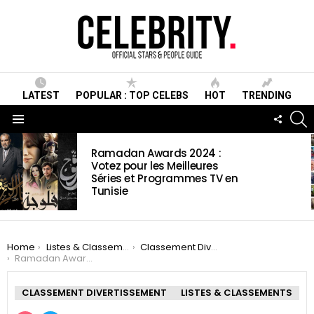
LATEST
POPULAR : TOP CELEBS
HOT
TRENDING
S
FOLLO
US
Menu
LATEST
Ramadan Awards 2024 :
STORIES
Votez pour les Meilleures
Séries et Programmes TV en
Tunisie
You are here:
Home
Listes & Classements
Classement Divertissement
Ramadan Awards 2019: Meilleures programmes TV (Vote ?)
CLASSEMENT DIVERTISSEMENT
LISTES & CLASSEMENTS