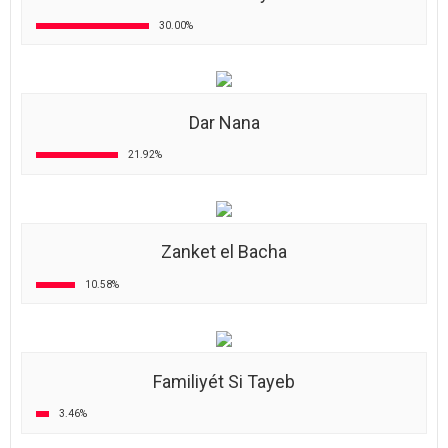
30.00%
Dar Nana
21.92%
Zanket el Bacha
10.58%
Familiyét Si Tayeb
3.46%