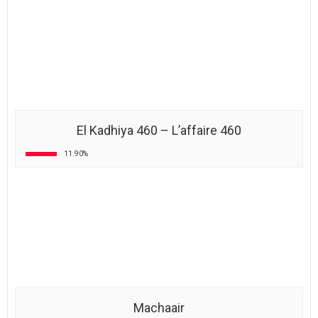
El Kadhiya 460 – L’affaire 460
11.90%
Machaair
9.69%
Chwereb 2
6.63%
4. Meilleures émissions ramadanesques :