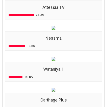
Attessia TV
28.00%
Nessma
18.18%
Wataniya 1
15.45%
Carthage Plus