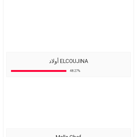
WHAT'S YOUR REACTION?
137
127
110
J'AIME
J'ADORE
HAHA