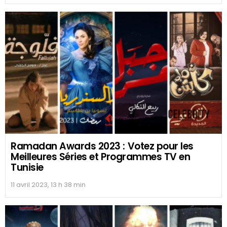
MAGAZINE
N°1 Official
Stars & People Magazine
, Parcourez nos
listes de
célébrités
avec les contacts, biographies, informations personnelles,
timeline, âge, tailles, photos rares et actualités a la une.
Get the best celebrities stories straight
into your inbox!
Email address:
Don't worry, we don't spam
SUIVEZ-NOUS
facebook
twitter
instagram
linkedin
pinterest
tumblr
youtube