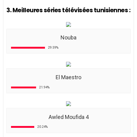
3. Meilleures séries télévisées tunisiennes :
Nouba
29.59%
El Maestro
21.94%
Awled Moufida 4
20.24%