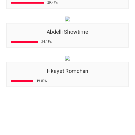
Idhak Maana
17.50%
Nouba Talents
3.87%
Aicha Show
2.76%
Tunisna Show
2.39%