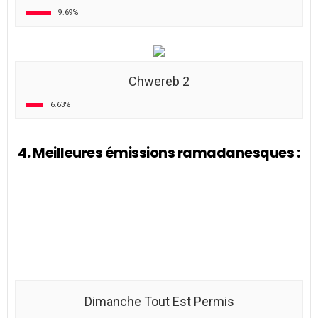
Dimanche Tout Est Permis
29.47%
Abdelli Showtime
24.13%
Hkeyet Romdhan
19.89%