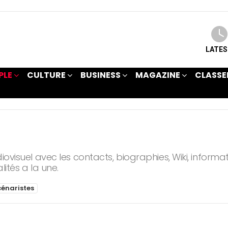
LATE
PLE
CULTURE
BUSINESS
MAGAZINE
CLASSE
diovisuel avec les contacts, biographies, Wiki, informa
lités a la une.
énaristes