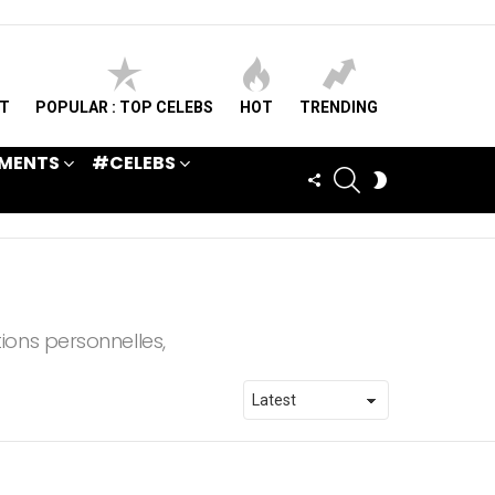
ST
POPULAR : TOP CELEBS
HOT
TRENDING
MENTS
#CELEBS
SEARCH
FOLLOW
SWITCH
US
SKIN
tions personnelles,