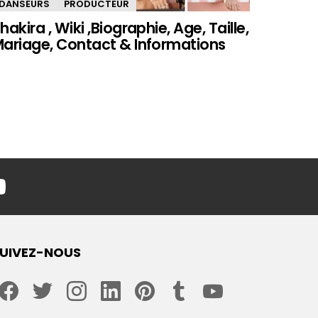
DANSEURS
PRODUCTEUR
hakira , Wiki ,Biographie, Age, Taille,
ariage, Contact & Informations
youtube
UIVEZ-NOUS
facebook
twitter
instagram
linkedin
pinterest
tumblr
youtube