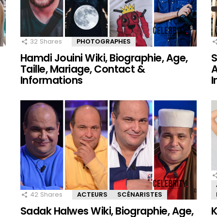
32
Shares
PHOTOGRAPHES
Hamdi Jouini Wiki, Biographie, Age,
S
Taille, Mariage, Contact &
A
Informations
I
42
Shares
ACTEURS
SCÉNARISTES
Sadak Halwes Wiki, Biographie, Age,
K