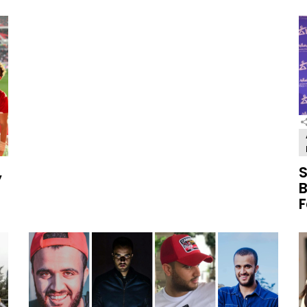
,
S
B
F