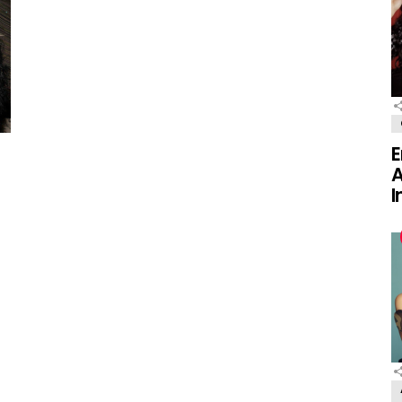
E
A
I