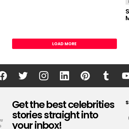
S
M
LOAD MORE
facebook
twitter
instagram
linkedin
pinterest
tumblr
Get the best celebrities
S
stories straight into
es
your inbox!
s