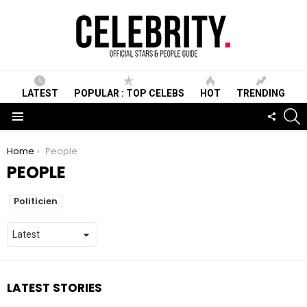
LATEST
POPULAR : TOP CELEBS
HOT
TRENDING
S
FOLLO
US
Menu
You are here:
Home
People
PEOPLE
SUBTERMS
Politicien
LATEST STORIES