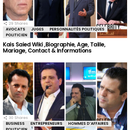
29
Shares
AVOCATS
JUGES
PERSONNALITÉS POLITIQUES
POLITICIEN
Kais Saied Wiki ,Biographie, Age, Taille,
Mariage, Contact & Informations
30
Shares
BUSINESS
ENTREPRENEURS
HOMMES D’AFFAIRES
POLITICIEN