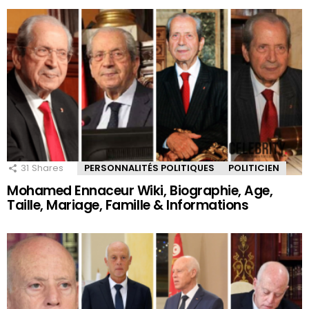
31
Shares
PERSONNALITÉS POLITIQUES
POLITICIEN
Mohamed Ennaceur Wiki, Biographie, Age,
Taille, Mariage, Famille & Informations