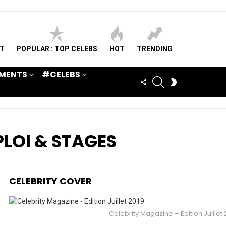
ST
POPULAR : TOP CELEBS
HOT
TRENDING
MENTS
#CELEBS
SEARCH
FOLLOW
SWITCH
US
SKIN
PLOI & STAGES
CELEBRITY COVER
Celebrity Magazine – Edition Juillet 