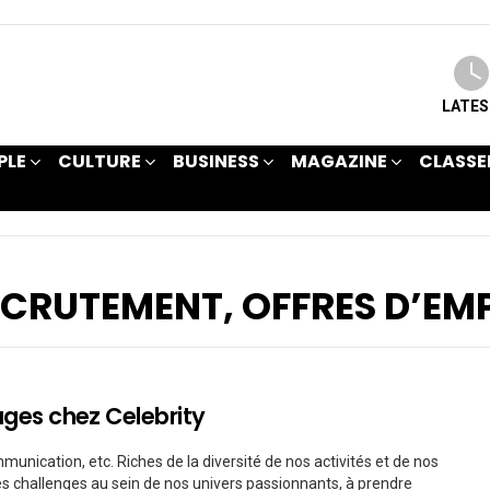
LATE
PLE
CULTURE
BUSINESS
MAGAZINE
CLASSE
ECRUTEMENT, OFFRES D’EM
ages chez Celebrity
munication, etc. Riches de la diversité de nos activités et de nos
es challenges au sein de nos univers passionnants, à prendre