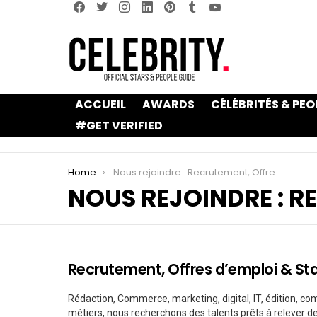
facebook
twitter
instagram
linkedin
pinterest
tumblr
youtube
ACCUEIL
AWARDS
CÉLÉBRITÉS & PEO
#GET VERIFIED
You are here:
Home
Nous rejoindre : Recrutement, Offres d’emploi & Stages
NOUS REJOINDRE : R
Recrutement, Offres d’emploi & St
Rédaction, Commerce, marketing, digital, IT, édition, com
métiers, nous recherchons des talents prêts à relever d