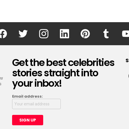
facebook
twitter
instagram
linkedin
pinterest
tumblr
Get the best celebrities
S
stories straight into
es
your inbox!
s
Email address: