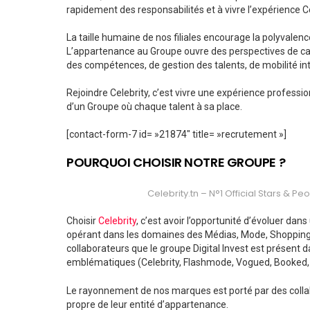
rapidement des responsabilités et à vivre l’expérience Ce
La taille humaine de nos filiales encourage la polyvalenc
L’appartenance au Groupe ouvre des perspectives de ca
des compétences, de gestion des talents, de mobilité in
Rejoindre Celebrity, c’est vivre une expérience profess
d’un Groupe où chaque talent à sa place.
[contact-form-7 id= »21874″ title= »recrutement »]
POURQUOI CHOISIR NOTRE GROUPE ?
Celebrity.tn – N°1 Official Stars & P
Choisir
Celebrity
, c’est avoir l’opportunité d’évoluer dan
opérant dans les domaines des Médias, Mode, Shopping e
collaborateurs que le groupe Digital Invest est présent 
emblématiques (Celebrity, Flashmode, Vogued, Booked, 
Le rayonnement de nos marques est porté par des collabo
propre de leur entité d’appartenance.