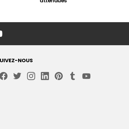
attendues
youtube
UIVEZ-NOUS
facebook
twitter
instagram
linkedin
pinterest
tumblr
youtube