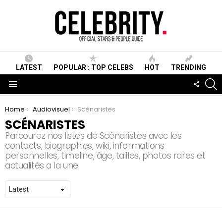
LATEST
POPULAR : TOP CELEBS
HOT
TRENDING
S
FOLLO
US
Menu
You are here:
Home
Audiovisuel
Scénaristes
SCÉNARISTES
Parcourez nos listes de Scénaristes avec les
contacts, biographies, wiki, informations
personnelles, timeline, âge, tailles, photos rares et
actualités a la une.