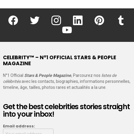
facebook
twitter
instagram
linkedin
pinterest
tumblr
youtube
CELEBRITY™ – N°1 OFFICIAL STARS & PEOPLE
MAGAZINE
N°1 Official
Stars & People Magazine
, Parcourez nos
listes de
célébrités
avec les contacts, biographies, informations personnelles,
timeline, âge, tailles, photos rares et actualités a la une.
Get the best celebrities stories straight
into your inbox!
Email address: