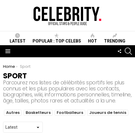
LATEST
POPULAR : TOP CELEBS
HOT
TRENDING
S
FOLLO
US
Menu
You are here:
Home
Sport
SPORT
Parcourez nos listes de célébrités sportifs les plus
connus et les plus populaires avec les contacts,
biographies, wiki, informations personnelles, timeline,
âge, tailles, photos rares et actualités a la une.
SUBTERMS
Autres
Basketteurs
Footballeurs
Joueurs de tennis