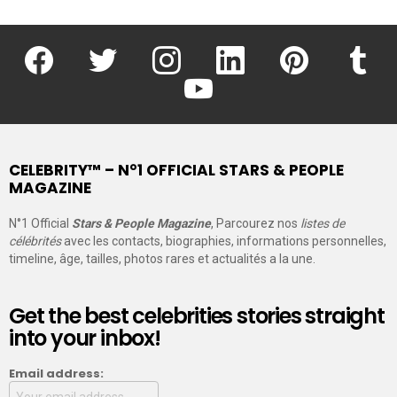
facebook
twitter
instagram
linkedin
pinterest
tumblr
youtube
CELEBRITY™ – N°1 OFFICIAL STARS & PEOPLE
MAGAZINE
N°1 Official
Stars & People Magazine
, Parcourez nos
listes de
célébrités
avec les contacts, biographies, informations personnelles,
timeline, âge, tailles, photos rares et actualités a la une.
Get the best celebrities stories straight
into your inbox!
Email address: