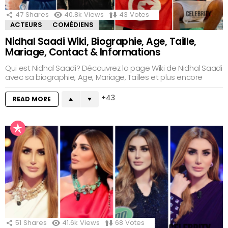
47
Shares
40.8k
Views
43
Votes
ACTEURS
COMÉDIENS
Nidhal Saadi Wiki, Biographie, Age, Taille,
Mariage, Contact & Informations
Qui est Nidhal Saadi? Découvrez la page Wiki de Nidhal Saadi
avec sa biographie, Age, Mariage, Tailles et plus encore
43
READ MORE
51
Shares
41.6k
Views
68
Votes