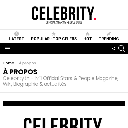
LATEST
POPULAR : TOP CELEBS
HOT
TRENDING
S
FOLLO
US
Menu
You are here:
Home
À propos
À PROPOS
Celebrity.tn – N°1 Official Stars & People Magazine,
Wiki, Biographie & actualités