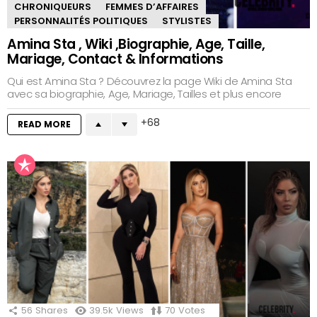
CHRONIQUEURS
FEMMES D’AFFAIRES
PERSONNALITÉS POLITIQUES
STYLISTES
Amina Sta , Wiki ,Biographie, Age, Taille,
Mariage, Contact & Informations
Qui est Amina Sta ? Découvrez la page Wiki de Amina Sta
avec sa biographie, Age, Mariage, Tailles et plus encore
68
READ MORE
56
Shares
39.5k
Views
70
Votes