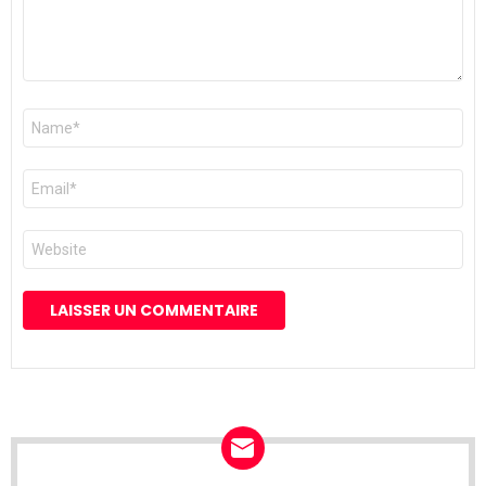
Nom
*
E-
mail
*
Site
web