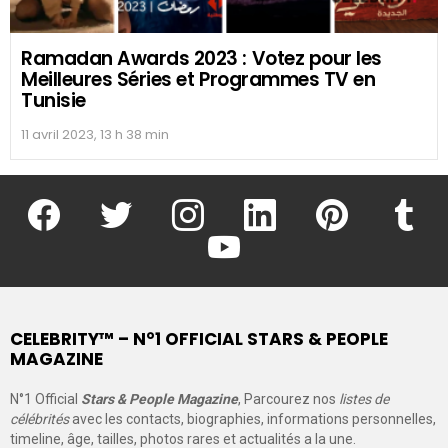
Ramadan Awards 2023 : Votez pour les
Meilleures Séries et Programmes TV en
Tunisie
11 avril 2023, 13 h 38 min
facebook
twitter
instagram
linkedin
pinterest
tumblr
youtube
CELEBRITY™ – N°1 OFFICIAL STARS & PEOPLE
MAGAZINE
N°1 Official
Stars & People Magazine
, Parcourez nos
listes de
célébrités
avec les contacts, biographies, informations personnelles,
timeline, âge, tailles, photos rares et actualités a la une.