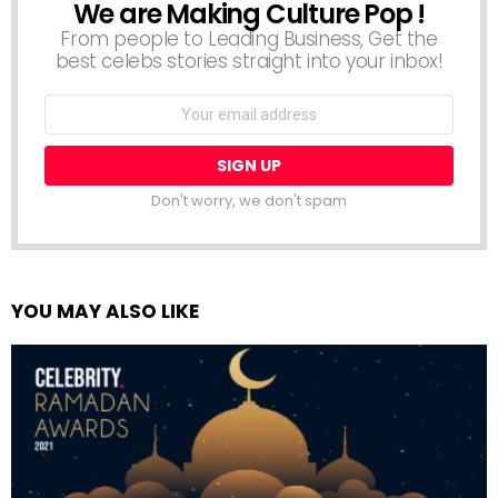
We are Making Culture Pop !
NEWSLETTER
From people to Leading Business, Get the
best celebs stories straight into your inbox!
Email
address:
Don't worry, we don't spam
YOU MAY ALSO LIKE