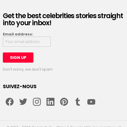
Get the best celebrities stories straight
into your inbox!
Email address:
Don't worry, we don't spam
SUIVEZ-NOUS
facebook
twitter
instagram
linkedin
pinterest
tumblr
youtube