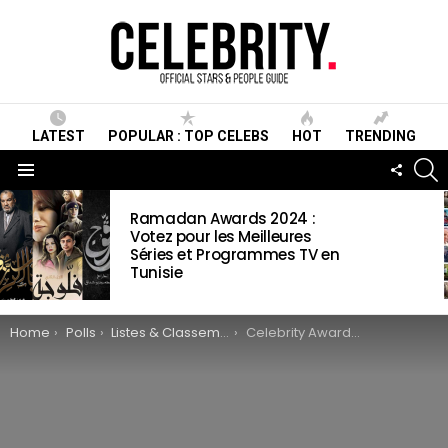
LATEST
POPULAR : TOP CELEBS
HOT
TRENDING
S
FOLLO
US
Menu
LATEST
Ramadan Awards 2024 :
STORIES
Votez pour les Meilleures
Séries et Programmes TV en
Tunisie
You are here:
Home
Polls
Listes & Classements
Celebrity Awards 2018 : Votez pour choisir les personnalités marocaines de l’année 2018