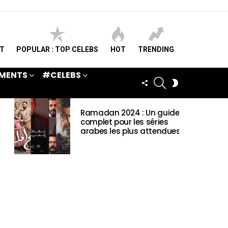
ST
POPULAR : TOP CELEBS
HOT
TRENDING
MENTS
#CELEBS
SEARCH
FOLLOW
SWITCH
US
SKIN
Ramadan 2024 : Un guide
complet pour les séries
arabes les plus attendues