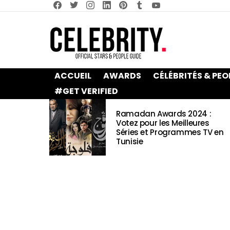
facebook
twitter
instagram
linkedin
pinterest
tumblr
youtube
ACCUEIL
AWARDS
CÉLÉBRITÉS & PEO
#GET VERIFIED
LATEST
Ramadan Awards 2024 :
STORIES
Votez pour les Meilleures
Séries et Programmes TV en
Tunisie