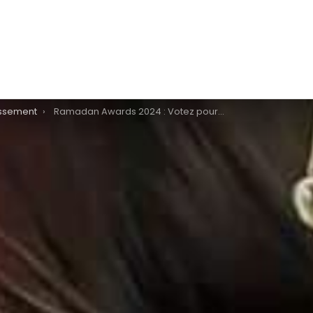
issement
Ramadan Awards 2024 : Votez pour les Meilleures Séries et Programmes TV en Tunisie