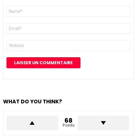
Nom
*
E-
mail
*
Site
web
WHAT DO YOU THINK?
68
Points