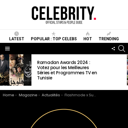
LATEST
POPULAR : TOP CELEBS
HOT
TRENDING
S
FOLLO
US
Menu
LATEST
Ramadan Awards 2024 :
STORIES
Votez pour les Meilleures
Séries et Programmes TV en
Tunisie
You are here:
Home
Magazine
Actualités
Flashmode x Supermodels : Lancement du Prestigieux Concours « Supermodels Cover Girl 2024 »