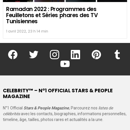
Ramadan 2022 : Programmes des
Feuilletons et Séries phares des TV
Tunisiennes
1 avril 2022, 23 h 14 min
facebook
twitter
instagram
linkedin
pinterest
tumblr
youtube
CELEBRITY™ – N°1 OFFICIAL STARS & PEOPLE
MAGAZINE
N°1 Official
Stars & People Magazine
, Parcourez nos
listes de
célébrités
avec les contacts, biographies, informations personnelles,
timeline, âge, tailles, photos rares et actualités a la une.