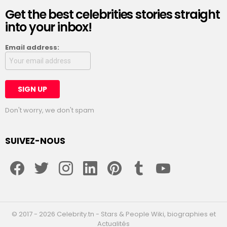
Get the best celebrities stories straight
into your inbox!
Email address:
Don't worry, we don't spam
SUIVEZ-NOUS
facebook
twitter
instagram
linkedin
pinterest
tumblr
youtube
© 2017 - 2026 Celebrity.tn - Stars & People Wiki, biographies et
Actualités