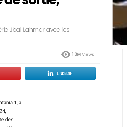
érie Jbal Lahmar avec les
1.3M
Views
LINKEDIN
tania 1, a
24,
te des