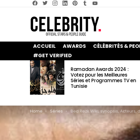
facebook
twitter
instagram
linkedin
pinterest
tumblr
youtube
ACCUEIL
AWARDS
CÉLÉBRITÉS & PEO
#GET VERIFIED
LATEST
Ramadan Awards 2024 :
STORIES
Votez pour les Meilleures
Séries et Programmes TV en
Tunisie
You are here:
Home
Séries
Bed Rezk Wiki, synopsis, Acteurs, date de sortie, vidéos et photos & informat