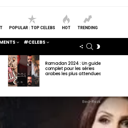
ST
POPULAR : TOP CELEBS
HOT
TRENDING
MENTS
#CELEBS
SEARCH
FOLLOW
SWITCH
US
SKIN
Ramadan 2024 : Un guide
complet pour les séries
arabes les plus attendues
Bed-Rezk