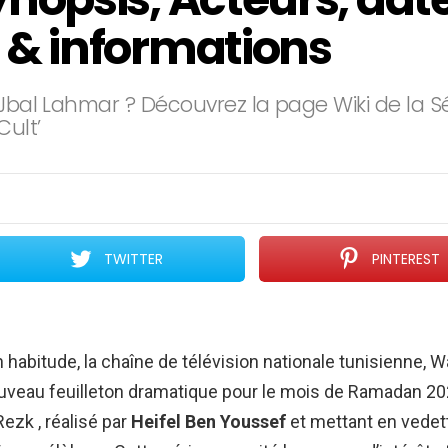
s & informations
 Jbal Lahmar ? Découvrez la page Wiki de la S
Cult’
TWITTER
PINTEREST
abitude, la chaîne de télévision nationale tunisienne, Wa
uveau feuilleton dramatique pour le mois de Ramadan 20
zk , réalisé par
Heifel Ben Youssef
et mettant en vedet