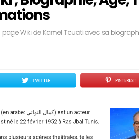
mations
 page Wiki de Kamel Touati avec sa biographie
TWITTER
PINTEREST
(en arabe: كمال التواتي) est un acteur
est né le 22 février 1952 à Ras Jbal Tunis.
 dans plusieurs scènes théâtrales, telles