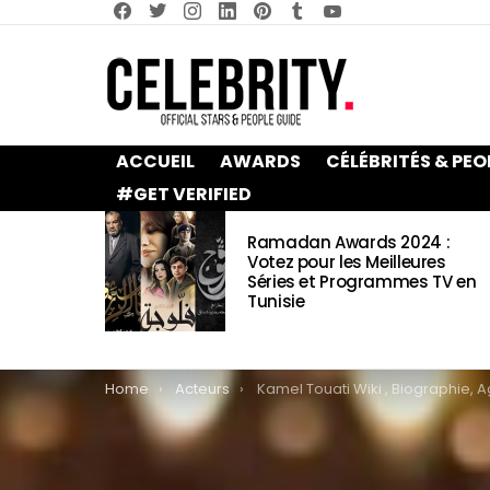
facebook
twitter
instagram
linkedin
pinterest
tumblr
youtube
ACCUEIL
AWARDS
CÉLÉBRITÉS & PEO
#GET VERIFIED
LATEST
Ramadan Awards 2024 :
STORIES
Votez pour les Meilleures
Séries et Programmes TV en
Tunisie
You are here:
Home
Acteurs
Kamel Touati Wiki , Biographie, Age, Taille, Mariage, Contact & Infor