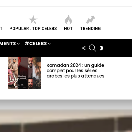
ST
POPULAR : TOP CELEBS
HOT
TRENDING
MENTS
#CELEBS
SEARCH
FOLLOW
SWITCH
US
SKIN
Ramadan 2024 : Un guide
complet pour les séries
arabes les plus attendues