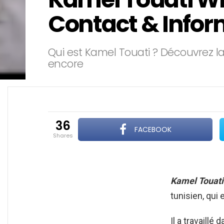
Contact & Infor
Qui est Kamel Touati ? Découvrez la
encore
36
FACEBOOK
shares
Kamel Touati
tunisien, qui 
Il a travaillé