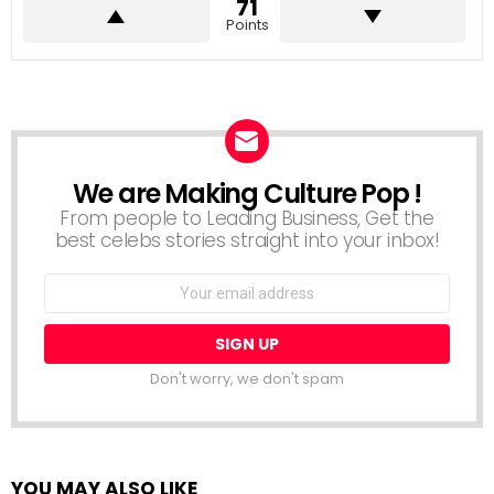
71
Points
We are Making Culture Pop !
NEWSLETTER
From people to Leading Business, Get the
best celebs stories straight into your inbox!
Email
address:
Don't worry, we don't spam
YOU MAY ALSO LIKE