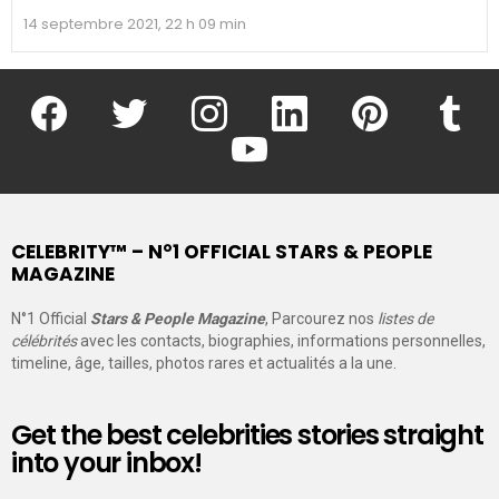
14 septembre 2021, 22 h 09 min
facebook
twitter
instagram
linkedin
pinterest
tumblr
youtube
CELEBRITY™ – N°1 OFFICIAL STARS & PEOPLE
MAGAZINE
N°1 Official
Stars & People Magazine
, Parcourez nos
listes de
célébrités
avec les contacts, biographies, informations personnelles,
timeline, âge, tailles, photos rares et actualités a la une.
Get the best celebrities stories straight
into your inbox!