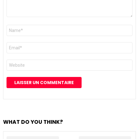
Nom
*
E-
mail
*
Site
web
WHAT DO YOU THINK?