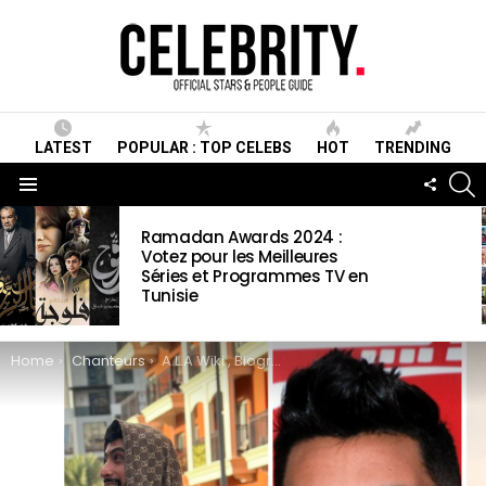
LATEST
POPULAR : TOP CELEBS
HOT
TRENDING
S
FOLLO
US
Menu
LATEST
Ramadan Awards 2024 :
STORIES
Votez pour les Meilleures
Séries et Programmes TV en
Tunisie
You are here:
Home
Chanteurs
A.L.A Wiki , Biographie, Age, Taille, Mariage, Contact & Informations