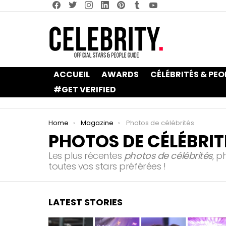
facebook
twitter
instagram
linkedin
pinterest
tumblr
youtube
ACCUEIL
AWARDS
CÉLÉBRITÉS & PEO
#GET VERIFIED
You are here:
Home
Magazine
Photos de célébrités
PHOTOS DE CÉLÉBRIT
Les plus récentes
photos de célébrités
, p
toutes vos stars préférées !
LATEST STORIES