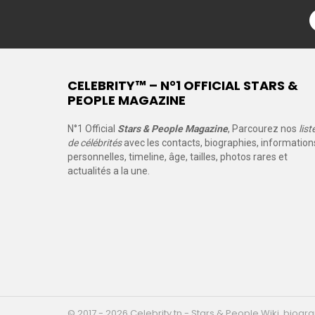
CELEBRITY™ – N°1 OFFICIAL STARS &
PEOPLE MAGAZINE
N°1 Official
Stars & People Magazine
, Parcourez nos
list
de célébrités
avec les contacts, biographies, information
personnelles, timeline, âge, tailles, photos rares et
actualités a la une.
© 2017 - 2026 Celebrity.tn - Stars & People Wiki, biogra