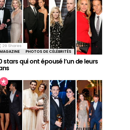
29
Shares
MAGAZINE
PHOTOS DE CÉLÉBRITÉS
0 stars qui ont épousé l’un de leurs
ans