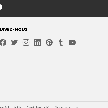
youtube
UIVEZ-NOUS
facebook
twitter
instagram
linkedin
pinterest
tumblr
youtube
s & Publicité
Confidentialité
Nous rejoindre