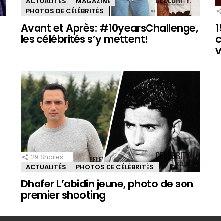
ACTUALITÉS
MAGAZINE
PHOTOS DE CÉLÉBRITÉS
Avant et Après: #10yearsChallenge,
1
les célébrités s’y mettent!
c
v
29
Shares
ACTUALITÉS
PHOTOS DE CÉLÉBRITÉS
Dhafer L’abidin jeune, photo de son
premier shooting