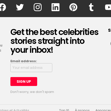
facebook
twitter
instagram
linkedin
pinterest
tumblr
Get the best celebrities
S
stories straight into
es
your inbox!
s
Email address:
Don't worry, we don't spam
phies et Actualités
Top 10
À propos
Annonceur