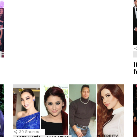
1
f
30
Shares