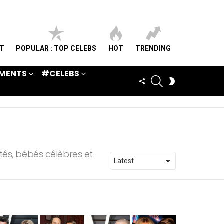
ST
POPULAR : TOP CELEBS
HOT
TRENDING
MENTS
#CELEBS
SEARCH
FOLLOW
SWITCH
US
SKIN
tés, bébés célèbres et