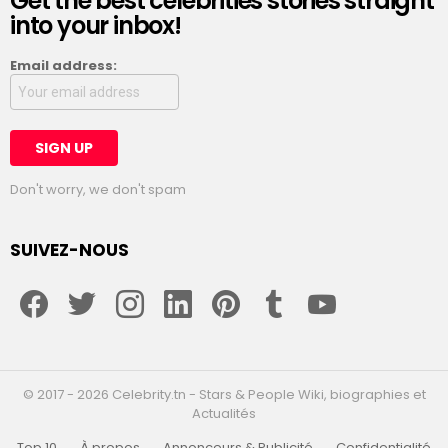
Get the best celebrities stories straight
into your inbox!
Email address:
Don't worry, we don't spam
SUIVEZ-NOUS
facebook
twitter
instagram
linkedin
pinterest
tumblr
youtube
© 2017 - 2026 Celebrity.tn - Stars & People Wiki, biographies et
Actualités
Top 10
À propos
Annonceurs & Publicité
Confidentialité