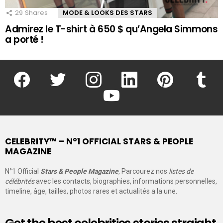
29
Shares
MODE & LOOKS DES STARS
Admirez le T-shirt à 650 $ qu’Angela Simmons
a porté !
facebook
twitter
instagram
linkedin
pinterest
tumblr
youtube
CELEBRITY™ – N°1 OFFICIAL STARS & PEOPLE
MAGAZINE
N°1 Official
Stars & People Magazine
, Parcourez nos
listes de
célébrités
avec les contacts, biographies, informations personnelles,
timeline, âge, tailles, photos rares et actualités a la une.