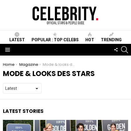
LATEST
POPULAR : TOP CELEBS
HOT
TRENDING
S
FOLLO
US
Menu
You are here:
Home
Magazine
Mode & looks des stars
MODE & LOOKS DES STARS
LATEST STORIES