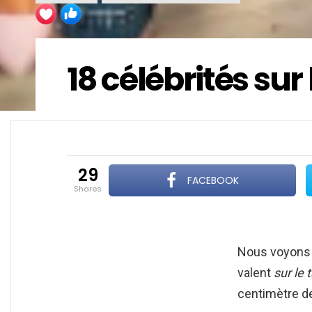
18 célébrités sur 
29
FACEBOOK
shares
Nous voyons s
valent
sur le 
centimètre de