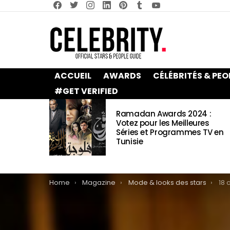
facebook
twitter
instagram
linkedin
pinterest
tumblr
youtube
ACCUEIL
AWARDS
CÉLÉBRITÉS & PEO
#GET VERIFIED
LATEST
Ramadan Awards 2024 :
STORIES
Votez pour les Meilleures
Séries et Programmes TV en
Tunisie
You are here:
Home
Magazine
Mode & looks des stars
18 c