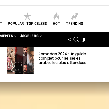
ST
POPULAR : TOP CELEBS
HOT
TRENDING
MENTS
#CELEBS
SEARCH
FOLLOW
SWITCH
US
SKIN
Ramadan 2024 : Un guide
complet pour les séries
arabes les plus attendues