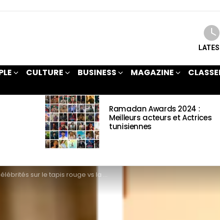
LATE
PLE
CULTURE
BUSINESS
MAGAZINE
CLASSE
Ramadan Awards 2024 :
Meilleurs acteurs et Actrices
tunisiennes
élébrités sur le tapis rouge vs la vie réelle