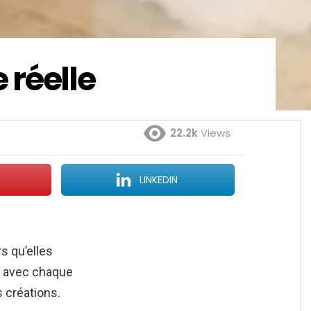
e réelle
22.2k
Views
LINKEDIN
s qu’elles
nt avec chaque
 créations.