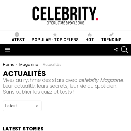
LATEST
POPULAR : TOP CELEBS
HOT
TRENDING
S
FOLLO
US
Menu
You are here:
Home
Magazine
Actualités
ACTUALITÉS
Vivez au rythme des stars avec
celebrity Magazine
.
Leur actualité, leurs secrets, leur vie au quotidien.
Sans oublier les quizz et tests !
LATEST STORIES