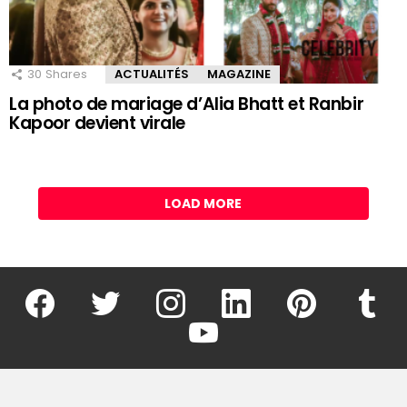
30
Shares
ACTUALITÉS
MAGAZINE
La photo de mariage d’Alia Bhatt et Ranbir
Kapoor devient virale
LOAD MORE
facebook
twitter
instagram
linkedin
pinterest
tumblr
youtube