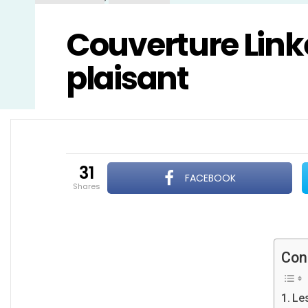
Couverture Linke
plaisant
31
FACEBOOK
shares
Con
Les