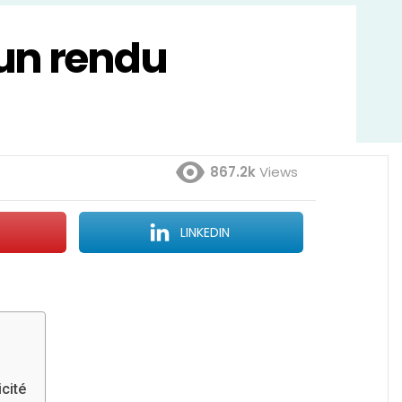
 un rendu
867.2k
Views
LINKEDIN
cité