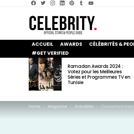
facebook
twitter
instagram
linkedin
pinterest
tumblr
youtube
ACCUEIL
AWARDS
CÉLÉBRITÉS & PEO
#GET VERIFIED
LATEST
Ramadan Awards 2024 :
STORIES
Votez pour les Meilleures
Séries et Programmes TV en
Tunisie
You are here:
Home
Magazine
Actualités
Couverture Linkedin : des