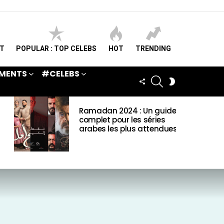
ST
POPULAR : TOP CELEBS
HOT
TRENDING
MENTS
#CELEBS
SEARCH
FOLLOW
SWITCH
US
SKIN
Ramadan 2024 : Un guide
complet pour les séries
arabes les plus attendues