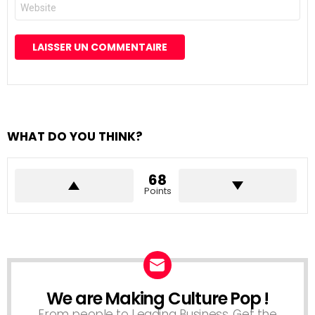
Site
web
WHAT DO YOU THINK?
68
Points
We are Making Culture Pop !
NEWSLETTER
From people to Leading Business, Get the