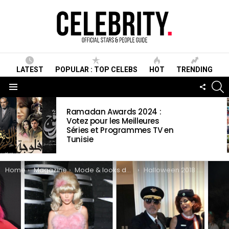
LATEST
POPULAR : TOP CELEBS
HOT
TRENDING
S
FOLLO
US
Menu
LATEST
Ramadan Awards 2024 :
STORIES
Votez pour les Meilleures
Séries et Programmes TV en
Tunisie
You are here:
Home
Magazine
Mode & looks des stars
Halloween 2018 : Les meilleurs costumes d’Halloween des stars