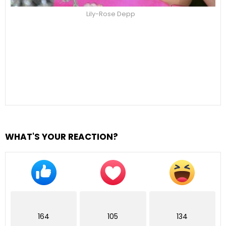
Lily-Rose Depp
WHAT'S YOUR REACTION?
164
105
134