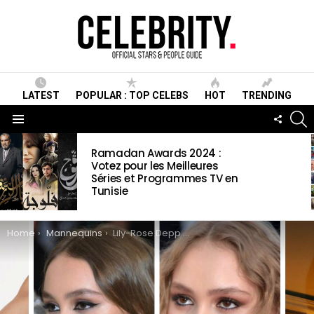
LATEST
POPULAR : TOP CELEBS
HOT
TRENDING
S
FOLLO
US
Menu
LATEST
Ramadan Awards 2024 :
STORIES
Votez pour les Meilleures
Séries et Programmes TV en
Tunisie
You are here:
Home
Mannequins
Lily-Rose Depp Wiki, Biographie, Age, Horoscope, Mariage, Contact & Informations