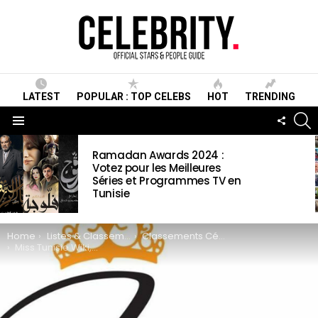
LATEST
POPULAR : TOP CELEBS
HOT
TRENDING
S
FOLLO
US
Menu
LATEST
Ramadan Awards 2024 :
STORIES
Votez pour les Meilleures
Séries et Programmes TV en
Tunisie
You are here:
Home
Listes & Classements
Classements Célébrités
Miss Tunisie Wiki, Histoire, Prix, gagnantes & Informations