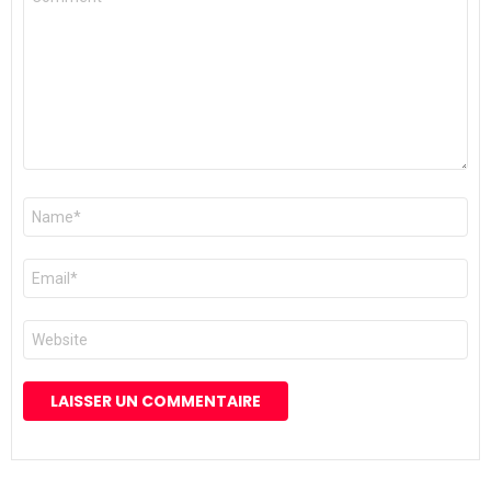
*
Nom
*
E-
mail
*
Site
web