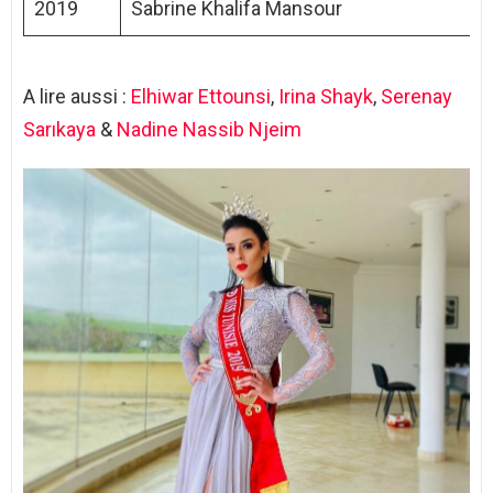
2019
Sabrine Khalifa Mansour
A lire aussi :
Elhiwar Ettounsi
,
Irina Shayk
,
Serenay
Sarıkaya
&
Nadine Nassib Njeim