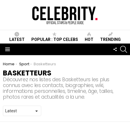
LATEST
POPULAR : TOP CELEBS
HOT
TRENDING
S
FOLLO
US
Menu
You are here:
Home
Sport
Basketteurs
BASKETTEURS
Découvrez nos listes des Basketteurs les plus
connus avec les contacts, biographies, wiki,
informations personnelles, timeline, âge, tailles,
photos rares et actualités a la une.