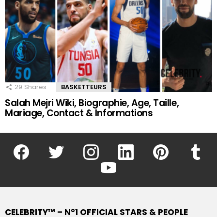
29
Shares
BASKETTEURS
Salah Mejri Wiki, Biographie, Age, Taille,
Mariage, Contact & Informations
facebook
twitter
instagram
linkedin
pinterest
tumblr
youtube
CELEBRITY™ – N°1 OFFICIAL STARS & PEOPLE