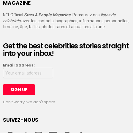
MAGAZINE
N°1 Official
Stars & People Magazine
, Parcourez nos
listes de
célébrités
avec les contacts, biographies, informations personnelles,
timeline, âge, tailles, photos rares et actualités a la une.
Get the best celebrities stories straight
into your inbox!
Email address:
Don't worry, we don't spam
SUIVEZ-NOUS
facebook
twitter
instagram
linkedin
pinterest
tumblr
youtube