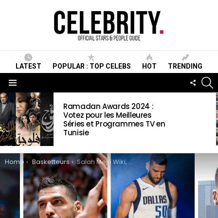
LATEST
POPULAR : TOP CELEBS
HOT
TRENDING
S
FOLLO
US
Menu
LATEST
Ramadan Awards 2024 :
STORIES
Votez pour les Meilleures
Séries et Programmes TV en
Tunisie
You are here:
Home
Basketteurs
Salah Mejri Wiki, Biographie, Age, Taille, Mariage, Contact & Informations