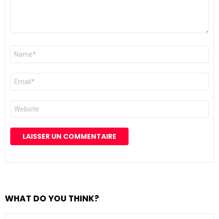
Nom
*
E-
mail
*
Site
web
WHAT DO YOU THINK?