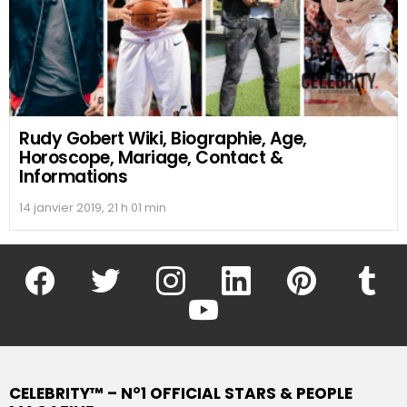
Rudy Gobert Wiki, Biographie, Age,
Horoscope, Mariage, Contact &
Informations
14 janvier 2019, 21 h 01 min
facebook
twitter
instagram
linkedin
pinterest
tumblr
youtube
CELEBRITY™ – N°1 OFFICIAL STARS & PEOPLE