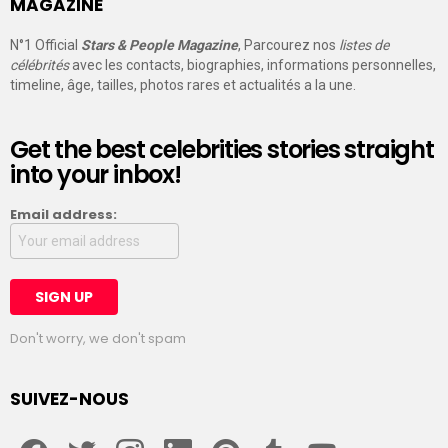
MAGAZINE
N°1 Official
Stars & People Magazine
, Parcourez nos
listes de
célébrités
avec les contacts, biographies, informations personnelles,
timeline, âge, tailles, photos rares et actualités a la une.
Get the best celebrities stories straight
into your inbox!
Email address:
Don't worry, we don't spam
SUIVEZ-NOUS
facebook
twitter
instagram
linkedin
pinterest
tumblr
youtube