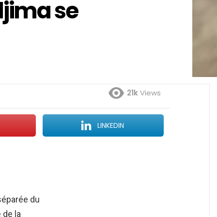
jima se
21k
Views
LINKEDIN
 séparée du
 de la