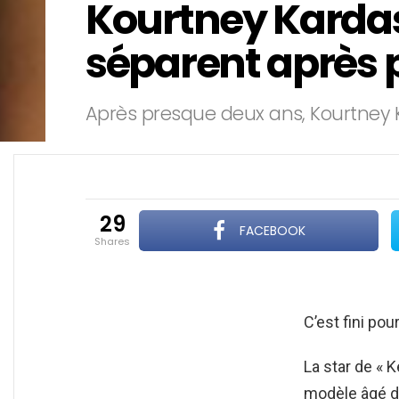
Kourtney Kardas
séparent après 
Après presque deux ans, Kourtney 
29
FACEBOOK
shares
C’est fini pou
La star de « 
modèle âgé de