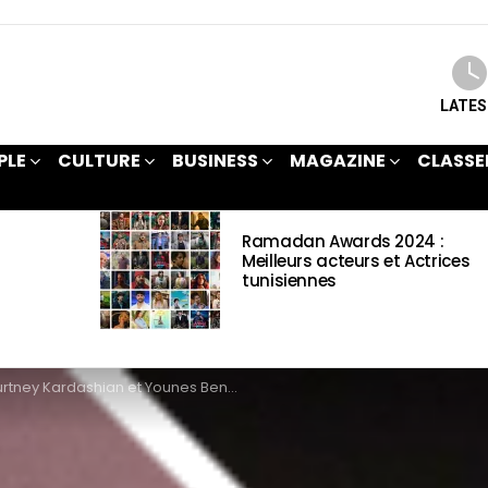
LATE
PLE
CULTURE
BUSINESS
MAGAZINE
CLASSE
Ramadan Awards 2024 :
Meilleurs acteurs et Actrices
tunisiennes
ey Kardashian et Younes Bendjima se séparent après presque deux ans