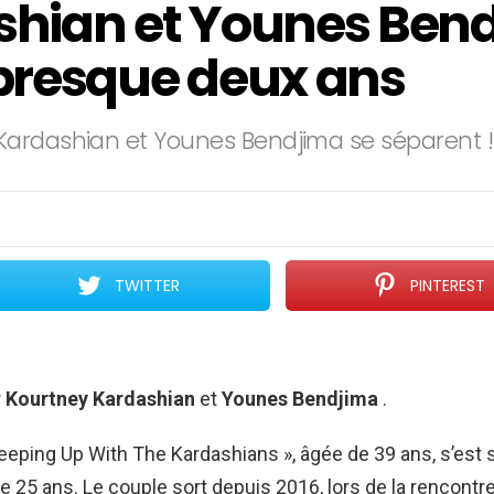
hian et Younes Bend
presque deux ans
Kardashian et Younes Bendjima se séparent !
TWITTER
PINTEREST
r
Kourtney Kardashian
et
Younes Bendjima
.
Keeping Up With The Kardashians », âgée de 39 ans, s’est
 25 ans. Le couple sort depuis 2016, lors de la rencontre