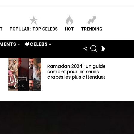
ST
POPULAR : TOP CELEBS
HOT
TRENDING
MENTS
#CELEBS
SEARCH
FOLLOW
SWITCH
US
SKIN
Ramadan 2024 : Un guide
complet pour les séries
arabes les plus attendues