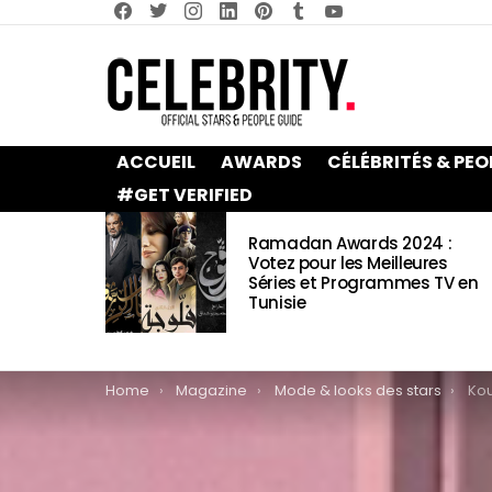
facebook
twitter
instagram
linkedin
pinterest
tumblr
youtube
ACCUEIL
AWARDS
CÉLÉBRITÉS & PEO
#GET VERIFIED
LATEST
Ramadan Awards 2024 :
STORIES
Votez pour les Meilleures
Séries et Programmes TV en
Tunisie
You are here:
Home
Magazine
Mode & looks des stars
Kourtn