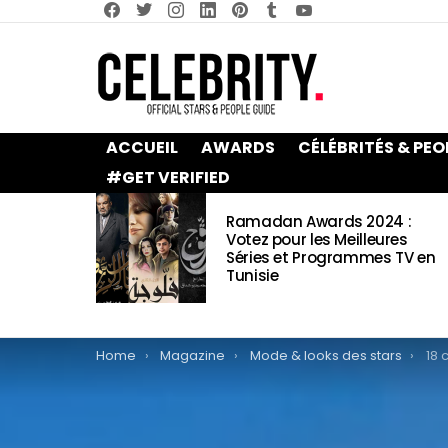
facebook
twitter
instagram
linkedin
pinterest
tumblr
youtube
ACCUEIL
AWARDS
CÉLÉBRITÉS & PEO
#GET VERIFIED
LATEST
Ramadan Awards 2024 :
STORIES
Votez pour les Meilleures
Séries et Programmes TV en
Tunisie
You are here:
Home
Magazine
Mode & looks des stars
18 céléb