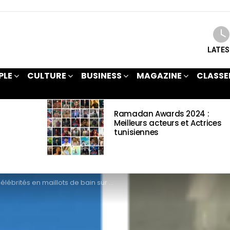
LATE
PLE
CULTURE
BUSINESS
MAGAZINE
CLASSE
Ramadan Awards 2024 :
Meilleurs acteurs et Actrices
tunisiennes
rités en maillots de bain sur Instagram : Leurs dernières tendances en photos