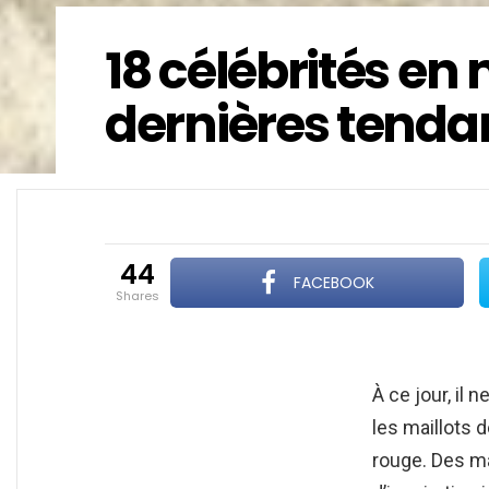
18 célébrités en 
dernières tenda
44
FACEBOOK
shares
À ce jour, il
les maillots d
rouge. Des mai