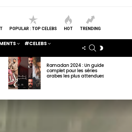
ST
POPULAR : TOP CELEBS
HOT
TRENDING
MENTS
#CELEBS
SEARCH
FOLLOW
SWITCH
US
SKIN
Ramadan 2024 : Un guide
complet pour les séries
arabes les plus attendues