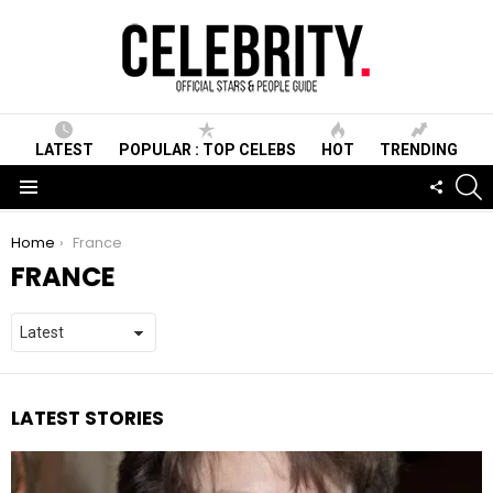
LATEST
POPULAR : TOP CELEBS
HOT
TRENDING
S
FOLLO
US
Menu
You are here:
Home
France
FRANCE
LATEST STORIES