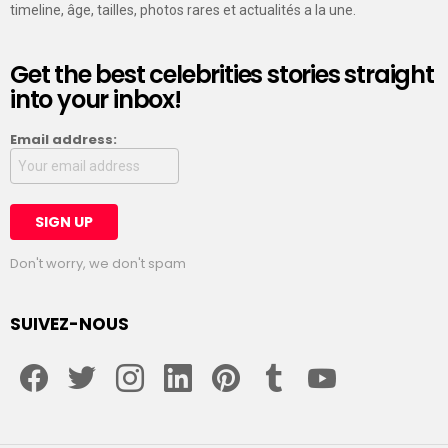
timeline, âge, tailles, photos rares et actualités a la une.
Get the best celebrities stories straight
into your inbox!
Email address:
Don't worry, we don't spam
SUIVEZ-NOUS
facebook
twitter
instagram
linkedin
pinterest
tumblr
youtube