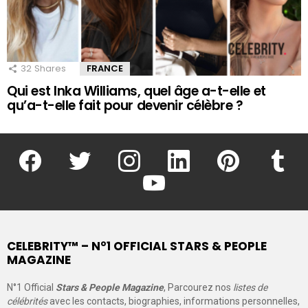
32
Shares
FRANCE
Qui est Inka Williams, quel âge a-t-elle et
qu’a-t-elle fait pour devenir célèbre ?
facebook
twitter
instagram
linkedin
pinterest
tumblr
youtube
CELEBRITY™ – N°1 OFFICIAL STARS & PEOPLE
MAGAZINE
N°1 Official
Stars & People Magazine
, Parcourez nos
listes de
célébrités
avec les contacts, biographies, informations personnelles,