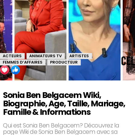
ACTEURS
ANIMATEURS TV
ARTISTES
,
,
,
FEMMES D’AFFAIRES
PRODUCTEUR
,
Sonia Ben Belgacem Wiki,
Biographie, Age, Taille, Mariage,
Famille & Informations
Qui est Sonia Ben Belgacem? Découvrez la
page Wiki de Sonia Ben Belgacem avec sa