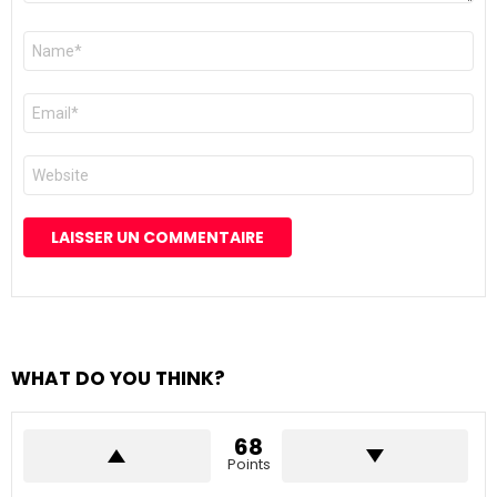
Nom
*
E-
mail
*
Site
web
WHAT DO YOU THINK?
68
Points