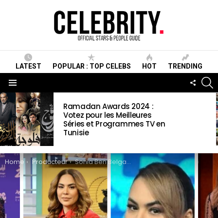
LATEST
POPULAR : TOP CELEBS
HOT
TRENDING
S
FOLLO
US
Menu
LATEST
Ramadan Awards 2024 :
STORIES
Votez pour les Meilleures
Séries et Programmes TV en
Tunisie
You are here:
Home
Producteur
Sonia Ben Belgacem Wiki, Biographie, Age, Taille, Mariage, Famille & Informations