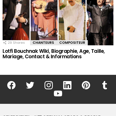
29
Shares
CHANTEURS
COMPOSITEUR
Lotfi Bouchnak Wiki, Biographie, Age, Taille,
Mariage, Contact & Informations
facebook
twitter
instagram
linkedin
pinterest
tumblr
youtube