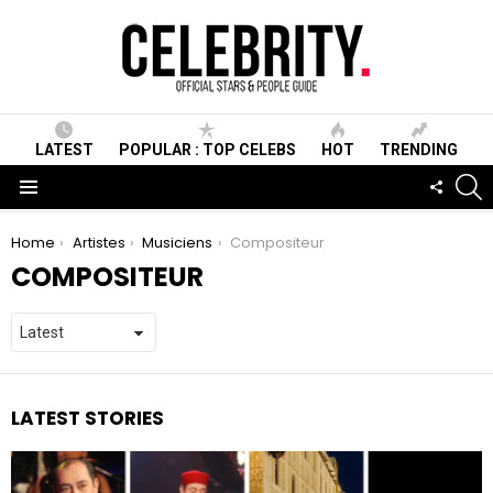
LATEST
POPULAR : TOP CELEBS
HOT
TRENDING
S
FOLLO
US
Menu
You are here:
Home
Artistes
Musiciens
Compositeur
COMPOSITEUR
LATEST STORIES