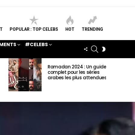
ST
POPULAR : TOP CELEBS
HOT
TRENDING
MENTS
#CELEBS
SEARCH
FOLLOW
SWITCH
US
SKIN
Ramadan 2024 : Un guide
complet pour les séries
arabes les plus attendues