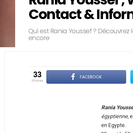
Contact & Infor
Qui est Rania Youssef ? Découvrez l
encore
33
FACEBOOK
shares
Rania Yousse
égyptienne
, 
en Egypte.