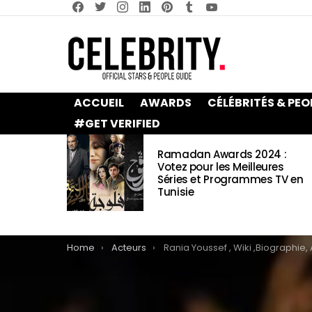
facebook
twitter
instagram
linkedin
pinterest
tumblr
youtube
ACCUEIL
AWARDS
CÉLÉBRITÉS & PEO
#GET VERIFIED
LATEST
Ramadan Awards 2024 :
STORIES
Votez pour les Meilleures
Séries et Programmes TV en
Tunisie
You are here:
Home
Acteurs
Rania Youssef , Wiki ,Biographie, Age, Taille, Mariage, Contact & Inform