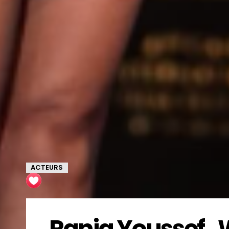
ACTEURS
Rania Youssef , W