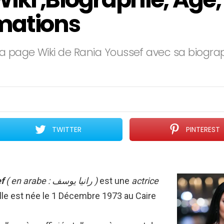
mations
a page Wiki de Rania Youssef avec sa biographi
TWITTER
PINTEREST
f
( en arabe : رانيا يوسف )
est une
actrice
elle est née le 1 Décembre 1973 au Caire