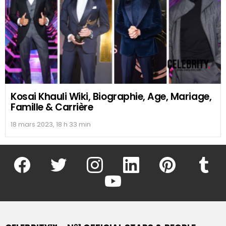
Kosai Khauli Wiki, Biographie, Age, Mariage,
Famille & Carrière
18 mars 2023, 18 h 33 min
facebook
twitter
instagram
linkedin
pinterest
tumblr
youtube