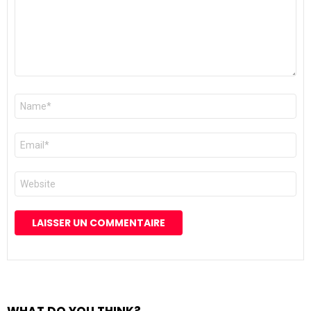
Nom
*
E-
mail
*
Site
web
WHAT DO YOU THINK?