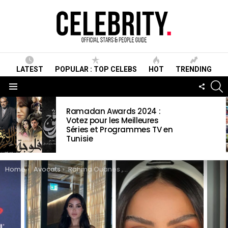
LATEST
POPULAR : TOP CELEBS
HOT
TRENDING
S
FOLLO
US
Menu
LATEST
Ramadan Awards 2024 :
STORIES
Votez pour les Meilleures
Séries et Programmes TV en
Tunisie
You are here:
Home
Avocats
Rahma Ouanes , Wiki ,Biographie, Age, Taille, Mariage, Contact & Informations