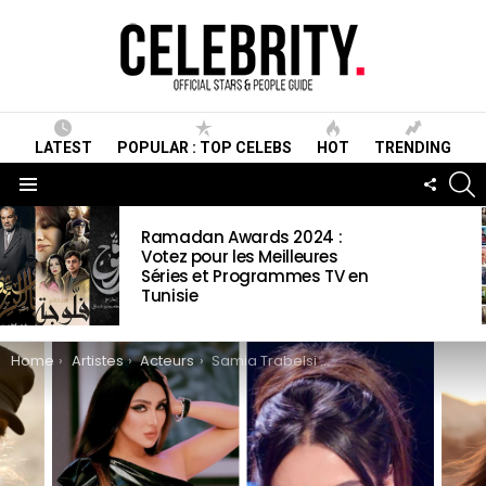
LATEST
POPULAR : TOP CELEBS
HOT
TRENDING
S
FOLLO
US
Menu
LATEST
Ramadan Awards 2024 :
STORIES
Votez pour les Meilleures
Séries et Programmes TV en
Tunisie
You are here:
Home
Artistes
Acteurs
Samia Trabelsi Wiki, Biographie, Age, Taille, Mariage, Famille & Informations