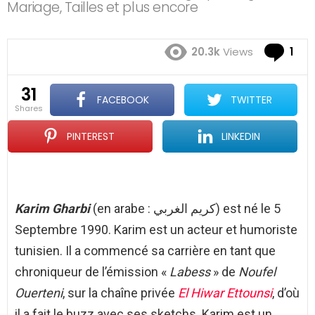
Mariage, Tailles et plus encore
Co
20.3k
Views
1
31
FACEBOOK
TWITTER
shares
PINTEREST
LINKEDIN
Karim Gharbi
(en arabe : كريم الغربي) est né le 5
Septembre 1990. Karim est un acteur et humoriste
tunisien. Il a commencé sa carrière en tant que
chroniqueur de l’émission «
Labess
» de
Noufel
Ouerteni
, sur la chaîne privée
El Hiwar Ettounsi
, d’où
il a fait le buzz avec ses sketchs. Karim est un