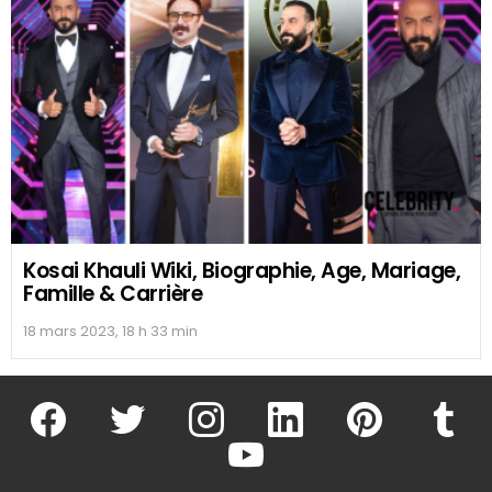
Kosai Khauli Wiki, Biographie, Age, Mariage,
Famille & Carrière
18 mars 2023, 18 h 33 min
facebook
twitter
instagram
linkedin
pinterest
tumblr
youtube