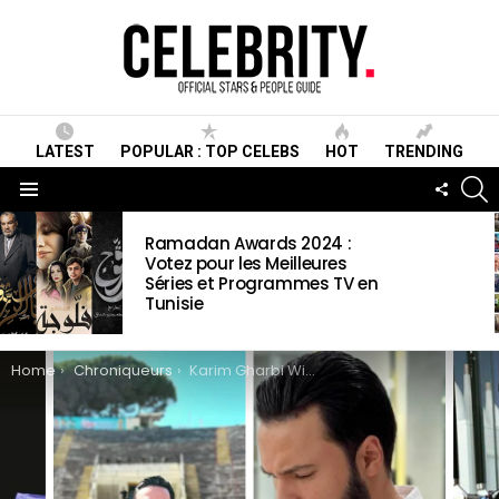
LATEST
POPULAR : TOP CELEBS
HOT
TRENDING
S
FOLLO
US
Menu
LATEST
Ramadan Awards 2024 :
STORIES
Votez pour les Meilleures
Séries et Programmes TV en
Tunisie
You are here:
Home
Chroniqueurs
Karim Gharbi Wiki ,Biographie, Age, Taille, Mariage, Contact & Informations