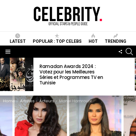
LATEST
POPULAR : TOP CELEBS
HOT
TRENDING
S
FOLLO
US
Menu
LATEST
Ramadan Awards 2024 :
STORIES
Votez pour les Meilleures
Séries et Programmes TV en
Tunisie
You are here:
Home
Artistes
Acteurs
Manel Hamrouni Wiki, Biographie, Age, Taille, Mariage, Famille & Informations