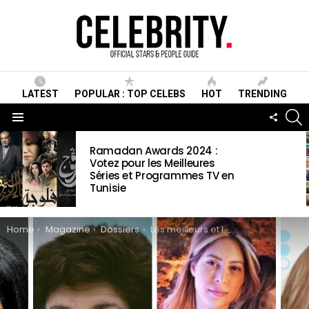
LATEST
POPULAR : TOP CELEBS
HOT
TRENDING
S
FOLLO
US
Menu
LATEST
Ramadan Awards 2024 :
STORIES
Votez pour les Meilleures
Séries et Programmes TV en
Tunisie
You are here:
Home
Magazine
Dossiers
Les meilleurs et les pires de la chirurgie esthétique des stars