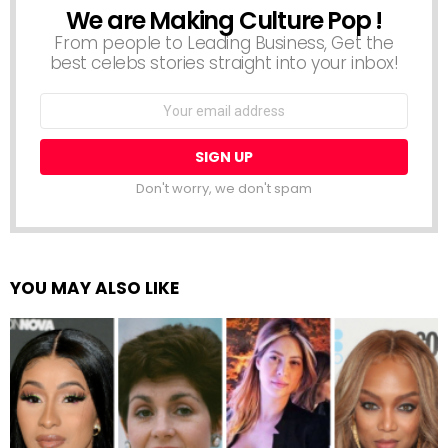
We are Making Culture Pop !
NEWSLETTER
From people to Leading Business, Get the
best celebs stories straight into your inbox!
Email
address:
Don't worry, we don't spam
YOU MAY ALSO LIKE