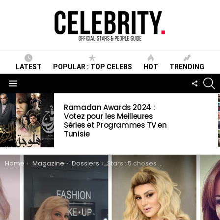
LATEST
POPULAR : TOP CELEBS
HOT
TRENDING
S
FOLLO
US
Menu
LATEST
Ramadan Awards 2024 :
STORIES
Votez pour les Meilleures
Séries et Programmes TV en
Tunisie
You are here:
Home
Magazine
Dossiers
Stars : 5 choses à savoir sur la chanteuse tunisienne Manel Amara