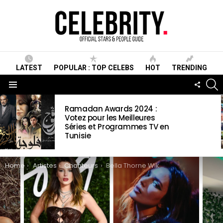
LATEST
POPULAR : TOP CELEBS
HOT
TRENDING
S
FOLLO
US
Menu
LATEST
Ramadan Awards 2024 :
STORIES
Votez pour les Meilleures
Séries et Programmes TV en
Tunisie
You are here:
Home
Artistes
Chanteurs
Bella Thorne Wiki, Biographie, Age, Taille, Mariage, Famille & Informations