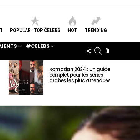
ST
POPULAR : TOP CELEBS
HOT
TRENDING
MENTS
#CELEBS
SEARCH
FOLLOW
SWITCH
US
SKIN
Ramadan 2024 : Un guide
complet pour les séries
arabes les plus attendues