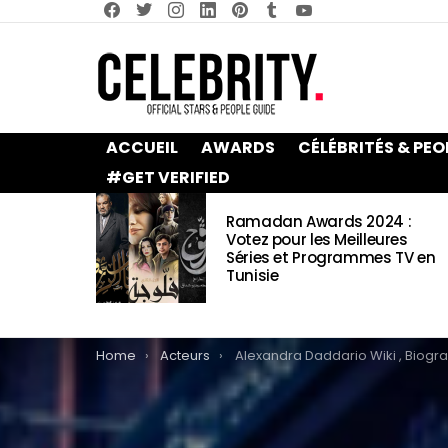
facebook
twitter
instagram
linkedin
pinterest
tumblr
youtube
ACCUEIL
AWARDS
CÉLÉBRITÉS & PEO
#GET VERIFIED
LATEST
Ramadan Awards 2024 :
STORIES
Votez pour les Meilleures
Séries et Programmes TV en
Tunisie
You are here:
Home
Acteurs
Alexandra Daddario Wiki , Biographie, Age, Taille, Mariage, Contact & Infor