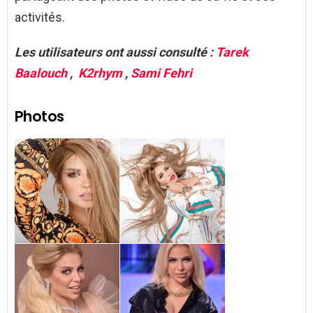
activités.
Les utilisateurs ont aussi consulté :
Tarek
Baalouch
,
K2rhym
,
Sami Fehri
Photos