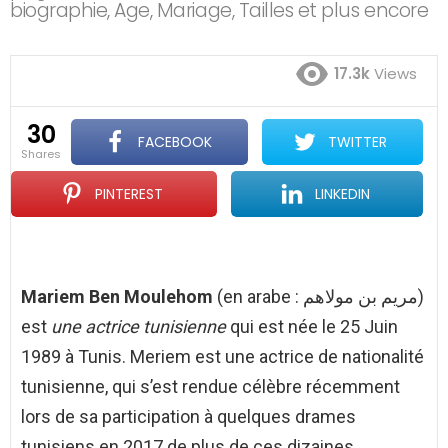
biographie, Age, Mariage, Tailles et plus encore
17.3k
Views
30
FACEBOOK
TWITTER
shares
PINTEREST
LINKEDIN
Mariem Ben Moulehom
(en arabe : مريم بن مولاهم)
est
une actrice tunisienne
qui est née le 25 Juin
1989 à Tunis.
Meriem est une actrice de nationalité
tunisienne, qui s’est rendue célèbre récemment
lors de sa participation à quelques drames
tunisiens en 2017 de plus de ces dizaines