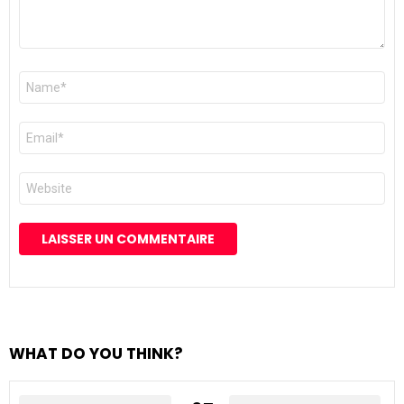
Nom
*
E-
mail
*
Site
web
WHAT DO YOU THINK?