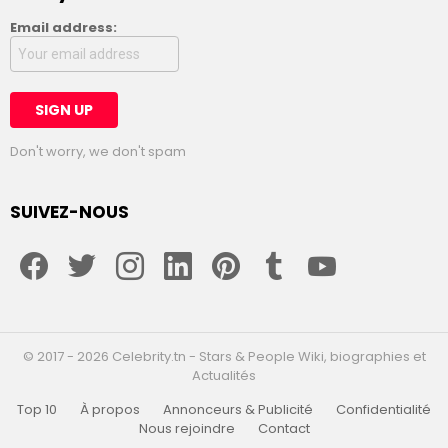
Email address:
Don't worry, we don't spam
SUIVEZ-NOUS
facebook
twitter
instagram
linkedin
pinterest
tumblr
youtube
© 2017 - 2026 Celebrity.tn - Stars & People Wiki, biographies et
Actualités
Top 10
À propos
Annonceurs & Publicité
Confidentialité
Nous rejoindre
Contact