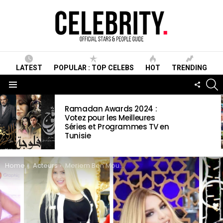
LATEST
POPULAR : TOP CELEBS
HOT
TRENDING
S
FOLLO
US
Menu
LATEST
Ramadan Awards 2024 :
STORIES
Votez pour les Meilleures
Séries et Programmes TV en
Tunisie
You are here:
Home
Acteurs
Meriem Ben Moulehem Wiki , Biographie, Age, Taille, Mariage, Contact & Informations