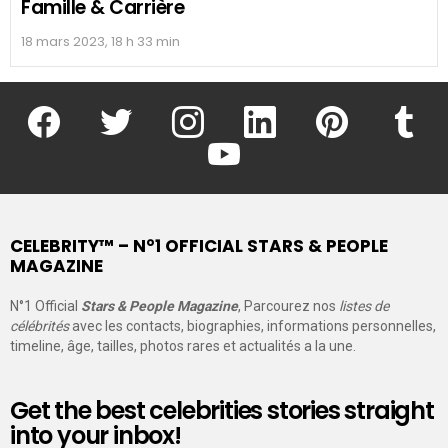
Famille & Carrière
18 mars 2023, 18 h 33 min
facebook
twitter
instagram
linkedin
pinterest
tumblr
youtube
CELEBRITY™ – N°1 OFFICIAL STARS & PEOPLE
MAGAZINE
N°1 Official
Stars & People Magazine
, Parcourez nos
listes de
célébrités
avec les contacts, biographies, informations personnelles,
timeline, âge, tailles, photos rares et actualités a la une.
Get the best celebrities stories straight
into your inbox!