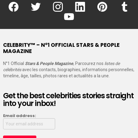
facebook
twitter
instagram
linkedin
pinterest
tumblr
youtube
CELEBRITY™ – N°1 OFFICIAL STARS & PEOPLE
MAGAZINE
N°1 Official
Stars & People Magazine
, Parcourez nos
listes de
célébrités
avec les contacts, biographies, informations personnelles,
timeline, âge, tailles, photos rares et actualités a la une.
Get the best celebrities stories straight
into your inbox!
Email address: