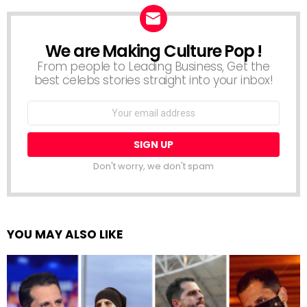
We are Making Culture Pop !
NEWSLETTER
From people to Leading Business, Get the
best celebs stories straight into your inbox!
Email
address:
Don't worry, we don't spam
YOU MAY ALSO LIKE