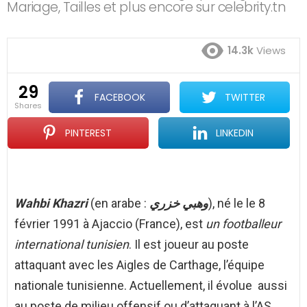
Mariage, Tailles et plus encore sur celebrity.tn
14.3k
Views
29
FACEBOOK
TWITTER
shares
PINTEREST
LINKEDIN
Wahbi Khazri
(en arabe :
وهبي خزري
), né le le 8
février 1991 à Ajaccio (France), est
un footballeur
international tunisien
. Il est joueur au poste
attaquant avec les Aigles de Carthage, l’équipe
nationale tunisienne. Actuellement, il évolue aussi
au poste de milieu offensif ou d’attaquant à l’AS