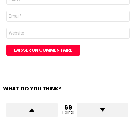
*
E-
mail
*
Site
web
WHAT DO YOU THINK?
69
Points