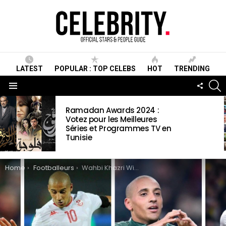
LATEST
POPULAR : TOP CELEBS
HOT
TRENDING
S
FOLLO
US
Menu
LATEST
Ramadan Awards 2024 :
STORIES
Votez pour les Meilleures
Séries et Programmes TV en
Tunisie
You are here:
Home
Footballeurs
Wahbi Khazri Wiki, Biographie, Age, Taille, Mariage, Contact & Informations