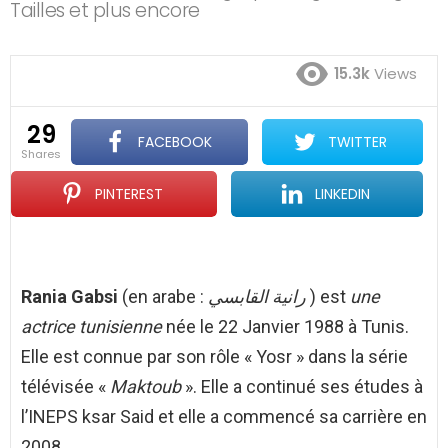
Tailles et plus encore
15.3k
Views
29
FACEBOOK
TWITTER
shares
PINTEREST
LINKEDIN
Rania Gabsi
(en arabe :
رانية القابسي
) est
une
actrice tunisienne
née le 22 Janvier 1988 à Tunis.
Elle est connue par son rôle « Yosr » dans la série
télévisée «
Maktoub
». Elle a continué ses études à
l’INEPS ksar Said et elle a commencé sa carrière en
2008.