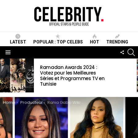
LATEST
POPULAR : TOP CELEBS
HOT
TRENDING
S
FOLLO
US
Menu
LATEST
Ramadan Awards 2024 :
STORIES
Votez pour les Meilleures
Séries et Programmes TV en
Tunisie
You are here:
Home
Producteur
Rania Gabsi Wiki , Biographie, Age, Taille, Mariage, Contact & Informations