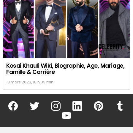
Kosai Khauli Wiki, Biographie, Age, Mariage,
Famille & Carrière
18 mars 2023, 18 h 33 min
facebook
twitter
instagram
linkedin
pinterest
tumblr
youtube