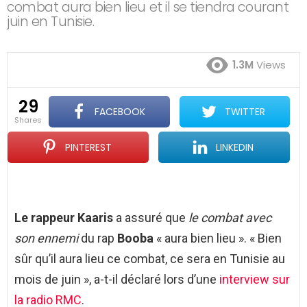
combat aura bien lieu et il se tiendra courant
juin en Tunisie.
1.3M
Views
29
FACEBOOK
TWITTER
shares
PINTEREST
LINKEDIN
Le rappeur Kaaris
a assuré que
le combat avec
son ennemi
du rap
Booba
« aura bien lieu ». « Bien
sûr qu’il aura lieu ce combat, ce sera en Tunisie au
mois de juin », a-t-il déclaré lors d’une
interview sur
la radio RMC
.