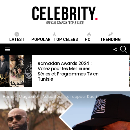
LATEST
POPULAR : TOP CELEBS
HOT
TRENDING
S
FOLLO
US
Menu
LATEST
Ramadan Awards 2024 :
STORIES
Votez pour les Meilleures
Séries et Programmes TV en
Tunisie
You are here:
Home
Magazine
Actualités
Le rappeur Kaaris annonce un combat avec Booba « en Tunisie au mois de juin »