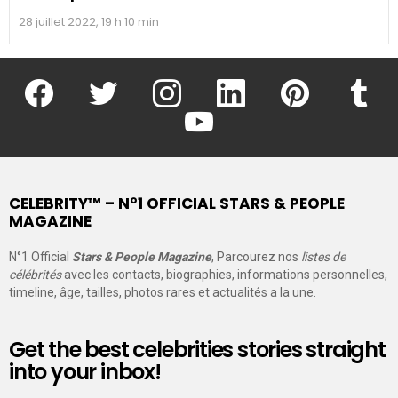
28 juillet 2022, 19 h 10 min
facebook
twitter
instagram
linkedin
pinterest
tumblr
youtube
CELEBRITY™ – N°1 OFFICIAL STARS & PEOPLE
MAGAZINE
N°1 Official
Stars & People Magazine
, Parcourez nos
listes de
célébrités
avec les contacts, biographies, informations personnelles,
timeline, âge, tailles, photos rares et actualités a la une.
Get the best celebrities stories straight
into your inbox!