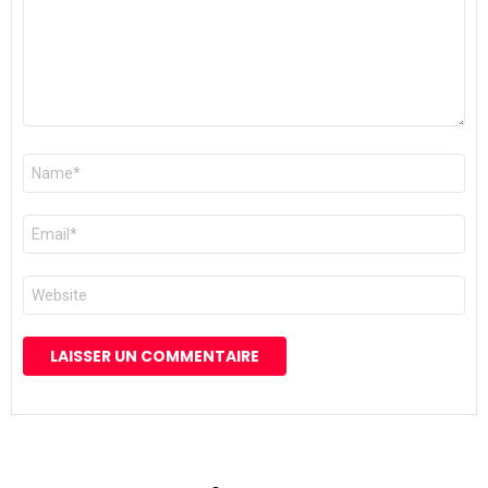
Nom
*
E-
mail
*
Site
web