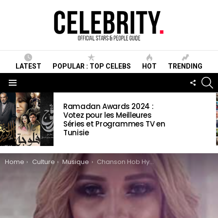
LATEST
POPULAR : TOP CELEBS
HOT
TRENDING
S
FOLLO
US
Menu
LATEST
Ramadan Awards 2024 :
STORIES
Votez pour les Meilleures
Séries et Programmes TV en
Tunisie
You are here:
Home
Culture
Musique
Chanson Hob Hyeti par Maya Wiki, paroles & Informations