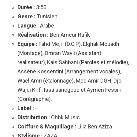
Durée :
3:50
Genre :
Tunisien
Langue :
Arabe
Réalisation :
Ben Ameur Rafik
Equipe :
Fahd Mejri (D.O.P), Elghali Mouadh
(Montage), Omran Wayli (Assistant
réalisateur), Kais Sahbani (Paroles et mélodie),
Assène Kossentini (Arrangement vocales),
Wael Amri (étalonnage), Med Amir DGH, Djo
Wajdi Krifi, Issa sanogoue et Aymen Fessili
(Corégraphie).
Label :
–
Distribution :
Chbk Music
Coiffure & Maquillage :
Lilia Ben Aziza
Stylisme :
ZAZA