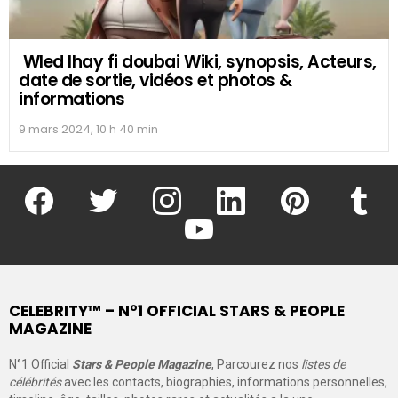
Wled lhay fi doubai Wiki, synopsis, Acteurs,
date de sortie, vidéos et photos &
informations
9 mars 2024, 10 h 40 min
facebook
twitter
instagram
linkedin
pinterest
tumblr
youtube
CELEBRITY™ – N°1 OFFICIAL STARS & PEOPLE
MAGAZINE
N°1 Official
Stars & People Magazine
, Parcourez nos
listes de
célébrités
avec les contacts, biographies, informations personnelles,