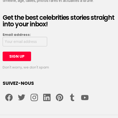
timeline, âge, tailles, photos rares et actualités a la une.
Get the best celebrities stories straight
into your inbox!
Email address:
Don't worry, we don't spam
SUIVEZ-NOUS
facebook
twitter
instagram
linkedin
pinterest
tumblr
youtube