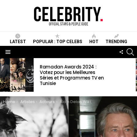
LATEST
POPULAR : TOP CELEBS
HOT
TRENDING
S
FOLLO
US
Menu
LATEST
Ramadan Awards 2024 :
STORIES
Votez pour les Meilleures
Séries et Programmes TV en
Tunisie
You are here:
Home
Artistes
Acteurs
Alain Delon Wiki, Biographie, Age, Taille, Mariage, Famille & Informations