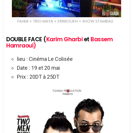
FAHMI + TRIO MAYA + ERRBOUKH + SHOW STAMBALI
DOUBLE FACE (
Karim Gharbi
et
Bassem
Hamraoui)
lieu : Cinéma Le Colisée
Date : 19 et 20 mai
Prix : 20DT à 25DT