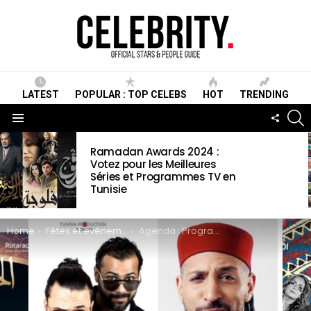
LATEST
POPULAR : TOP CELEBS
HOT
TRENDING
S
FOLLO
US
Menu
LATEST
Ramadan Awards 2024 :
STORIES
Votez pour les Meilleures
Séries et Programmes TV en
Tunisie
You are here:
Home
Fêtes et événements
Agenda : Programme des événements Ramadan 2019 en Tunisie