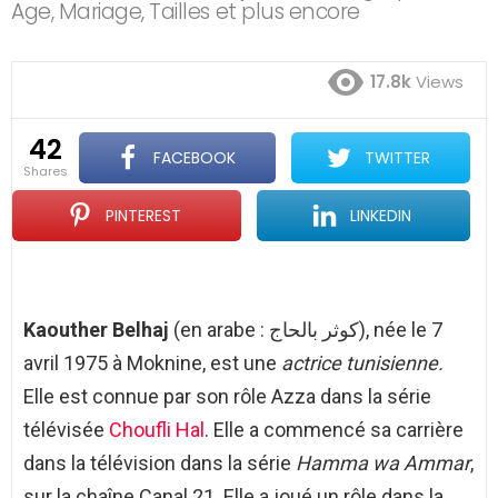
Age, Mariage, Tailles et plus encore
17.8k
Views
42
FACEBOOK
TWITTER
shares
PINTEREST
LINKEDIN
Kaouther Belhaj
(en arabe :
كوثر بالحاج
), née le 7
avril 1975 à Moknine, est une
actrice
tunisienne.
Elle est connue par son rôle Azza dans la série
télévisée
Choufli Hal
. Elle a commencé sa carrière
dans la télévision dans la série
Hamma wa Ammar
,
sur la chaîne Canal 21. Elle a joué un rôle dans la