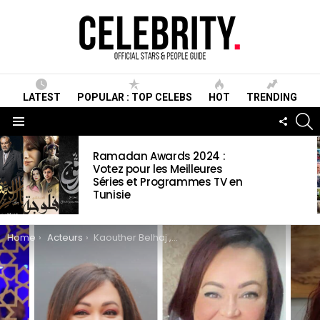
LATEST
POPULAR : TOP CELEBS
HOT
TRENDING
S
FOLLO
US
Menu
LATEST
Ramadan Awards 2024 :
STORIES
Votez pour les Meilleures
Séries et Programmes TV en
Tunisie
You are here:
Home
Acteurs
Kaouther Belhaj ,Wiki ,Biographie, Age, Taille, Mariage, Contact & Informations