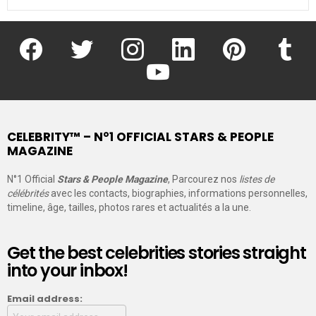
facebook
twitter
instagram
linkedin
pinterest
tumblr
youtube
CELEBRITY™ – N°1 OFFICIAL STARS & PEOPLE
MAGAZINE
N°1 Official
Stars & People Magazine
, Parcourez nos
listes de
célébrités
avec les contacts, biographies, informations personnelles,
timeline, âge, tailles, photos rares et actualités a la une.
Get the best celebrities stories straight
into your inbox!
Email address: