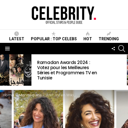
LATEST
POPULAR : TOP CELEBS
HOT
TRENDING
S
FOLLO
US
Menu
LATEST
Ramadan Awards 2024 :
STORIES
Votez pour les Meilleures
Séries et Programmes TV en
Tunisie
You are here:
Home
Mannequins
Afef Jnifen Wiki ,Biographie, Age, Taille, Mariage, Contact & Informations