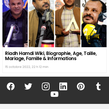
Riadh Hamdi Wiki, Biographie, Age, Taille,
Mariage, Famille & Informations
15 octobre 2022, 22 h 12 min
facebook
twitter
instagram
linkedin
pinterest
tumblr
youtube