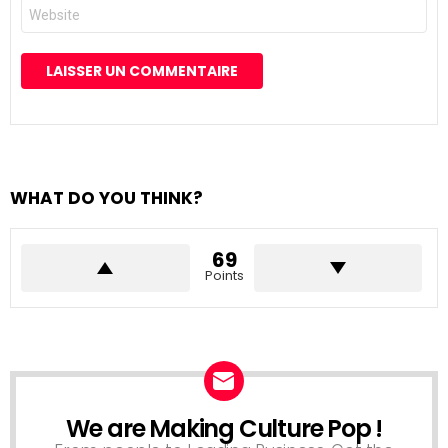
Site
web
WHAT DO YOU THINK?
69
Points
We are Making Culture Pop !
NEWSLETTER