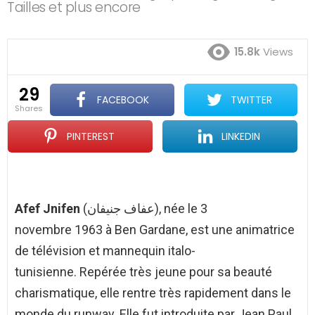
Tailles et plus encore
15.8k
Views
29
FACEBOOK
TWITTER
shares
PINTEREST
LINKEDIN
Afef Jnifen
(
عفاف جنيفان
), née le 3
novembre 1963 à Ben Gardane, est une animatrice
de télévision et mannequin italo-
tunisienne. Repérée très jeune pour sa beauté
charismatique, elle rentre très rapidement dans le
monde du runway. Elle fut introduite par Jean Paul