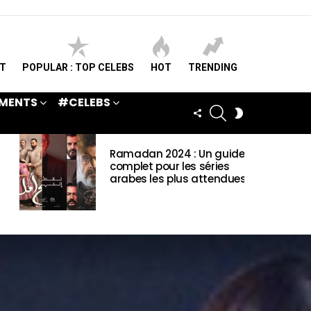
ST
POPULAR : TOP CELEBS
HOT
TRENDING
MENTS
#CELEBS
SEARCH
FOLLOW
SWITCH
US
SKIN
Ramadan 2024 : Un guide
complet pour les séries
arabes les plus attendues