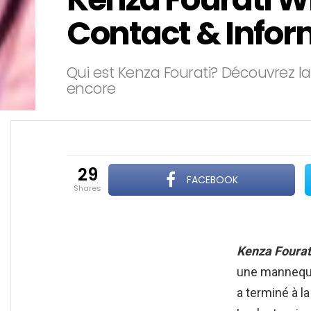
Contact & Infor
Qui est Kenza Fourati? Découvrez la
encore
29
FACEBOOK
shares
Kenza Fourat
une mannequin
a terminé à l