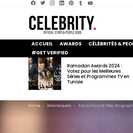
facebook
twitter
instagram
linkedin
pinterest
tumblr
youtube
ACCUEIL
AWARDS
CÉLÉBRITÉS & PEO
#GET VERIFIED
LATEST
Ramadan Awards 2024 :
STORIES
Votez pour les Meilleures
Séries et Programmes TV en
Tunisie
You are here:
Home
Mannequins
Kenza Fourati Wiki, Biographie, Age, Taille, Mariage, Conta