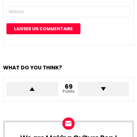
*
Site
web
WHAT DO YOU THINK?
69
Points