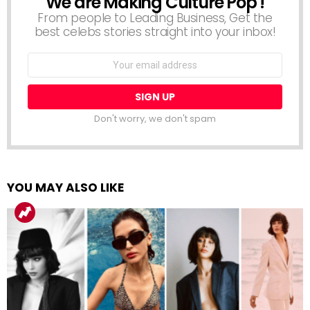
We are Making Culture Pop !
NEWSLETTER
From people to Leading Business, Get the
best celebs stories straight into your inbox!
Email
address:
Don't worry, we don't spam
YOU MAY ALSO LIKE