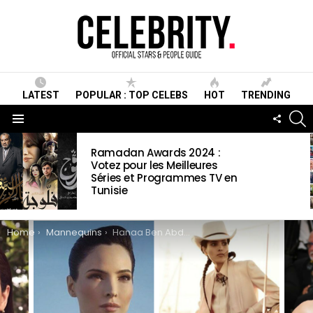
LATEST
POPULAR : TOP CELEBS
HOT
TRENDING
S
FOLLO
US
Menu
LATEST
Ramadan Awards 2024 :
STORIES
Votez pour les Meilleures
Séries et Programmes TV en
Tunisie
You are here:
Home
Mannequins
Hanaa Ben Abdesslem Wiki , Biographie, Age, Taille, Mariage, Contact & Informations