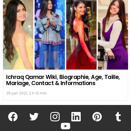
Ichraq Qamar Wiki, Biographie, Age, Taille,
Mariage, Contact & Informations
25 juin 2021, 2 h 12 min
facebook
twitter
instagram
linkedin
pinterest
tumblr
youtube