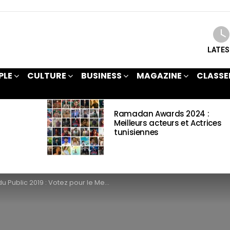
LATE
PLE
CULTURE
BUSINESS
MAGAZINE
CLASSE
Ramadan Awards 2024 :
Meilleurs acteurs et Actrices
tunisiennes
Public 2019 : Votez pour le Meilleur Film tunisien de l’année