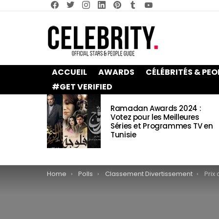
facebook
twitter
instagram
linkedin
pinterest
tumblr
youtube
ACCUEIL
AWARDS
CÉLÉBRITÉS & PEO
#GET VERIFIED
LATEST
Ramadan Awards 2024 :
STORIES
Votez pour les Meilleures
Séries et Programmes TV en
Tunisie
You are here:
Home
Polls
Classement Divertissement
Prix du 