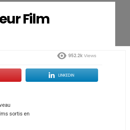
leur Film
952.2k
Views
LINKEDIN
uveau
lms sortis en