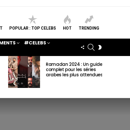
ST
POPULAR : TOP CELEBS
HOT
TRENDING
MENTS
#CELEBS
SEARCH
FOLLOW
SWITCH
US
SKIN
Ramadan 2024 : Un guide
complet pour les séries
arabes les plus attendues